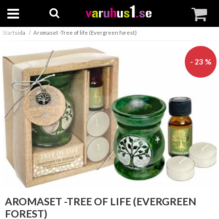
Startsida
Aromaset -Tree of life (Evergreen forest)
- 23 %
AROMASET -TREE OF LIFE (EVERGREEN
FOREST)