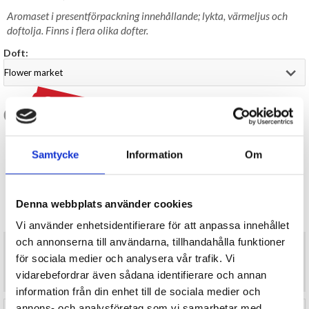
Aromaset i presentförpackning innehållande; lykta, värmeljus och
doftolja. Finns i flera olika dofter.
Doft:
99 kr
129 kr
LAGER I SVERIGE, SNABB LEVERANS
ÖPPET KÖP I 30 DAGAR
Samtycke
Information
Om
BEVAKA
Denna webbplats använder cookies
Tillfälligt Slut
Preliminärt åter i lager: Okänt
Vi använder enhetsidentifierare för att anpassa innehållet
och annonserna till användarna, tillhandahålla funktioner
Aromaset i presentförpackning innehållande; lykta, värmeljus och
för sociala medier och analysera vår trafik. Vi
doftolja. Finns i flera olika dofter.
Mått: förpackning 16x14x8 cm. Lykta ca 7,5x7 cm.
vidarebefordrar även sådana identifierare och annan
information från din enhet till de sociala medier och
annons- och analysföretag som vi samarbetar med.