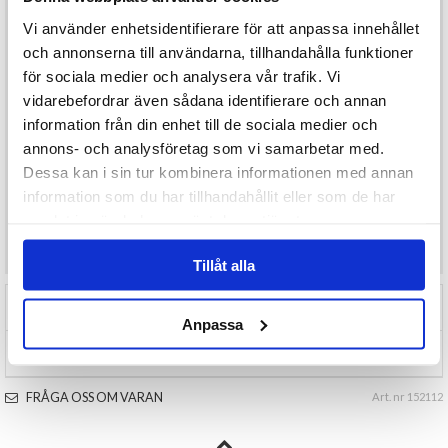
kvällen.
Vi använder enhetsidentifierare för att anpassa innehållet
Masken är utrustad med ett elastiskt band som säkerställer att
den sitter stadigt och bekvämt på plats. One size-designen gör att
och annonserna till användarna, tillhandahålla funktioner
den passar de flesta vuxna.
för sociala medier och analysera vår trafik. Vi
Specifikationer:
vidarebefordrar även sådana identifierare och annan
Modell: Venetiansk halvmask
Färg: Svart
information från din enhet till de sociala medier och
Material: PVC
annons- och analysföretag som vi samarbetar med.
Storlek: One size (vuxna)
Fäste: Elastiskt band
Dessa kan i sin tur kombinera informationen med annan
Användning: Maskerad, temafester, Halloween
information som du har tillhandahållit eller som de har
samlat in när du har använt deras tjänster.
Önskar du som konsument mer produktinformation maila
kundservice@varuhus1.se
Tillåt alla
RECENSIONER (0)
Anpassa
TIPSA
FRÅGA OSS OM VARAN
Art. nr 152112