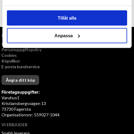
samlat in när du har använt deras tjänster.
TILL TOPPEN
Tillåt alla
INFORMATION
Anpassa
Om oss
Personuppgiftspolicy
Cookies
Köpvillkor
E-posta kundservice
Ångra ditt köp
Företagsuppgifter:
Varuhus1
Kristiansbergsvägen 13
73730 Fagersta
Organisationsnr: 559027-1044
VI ERBJUDER
Snabb leverans