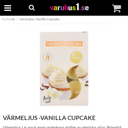
Startsida
Värmeljus -Vanilla Cupcake
VÄRMELJUS -VANILLA CUPCAKE
Värmeljus i 6-pack med underbara dofter av eteriska oljor. Brinntid