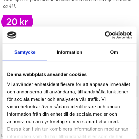
ca 4H.
20 kr
LAGER I SVERIGE, SNABB LEVERANS
ÖPPET KÖP I 30 DAGAR
BEVAKA
Samtycke
Information
Om
Tillfälligt Slut
Preliminärt åter i lager: Okänt
Denna webbplats använder cookies
Värmeljus i 6-pack med underbara dofter av eteriska oljor. Brinntid
Vi använder enhetsidentifierare för att anpassa innehållet
ca 4H.
och annonserna till användarna, tillhandahålla funktioner
för sociala medier och analysera vår trafik. Vi
vidarebefordrar även sådana identifierare och annan
RECENSIONER (0)
information från din enhet till de sociala medier och
annons- och analysföretag som vi samarbetar med.
TIPSA
Dessa kan i sin tur kombinera informationen med annan
FRÅGA OSS OM VARAN
Art. nr 143255
information som du har tillhandahållit eller som de har