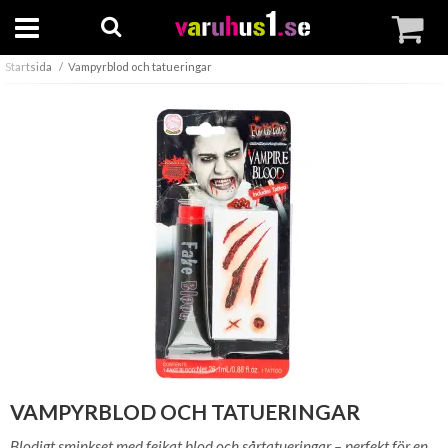
Startsida
Vampyrblod och tatueringar
VAMPYRBLOD OCH TATUERINGAR
Blodigt sminkset med fejkat blod och sårtatueringar – perfekt för en