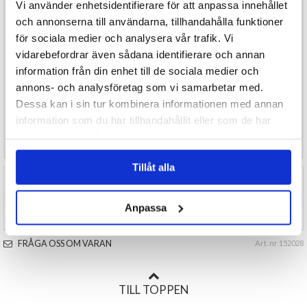
Vi använder enhetsidentifierare för att anpassa innehållet
Ett perfekt kit för dig som vill skapa en kuslig och minnesvärd look
och annonserna till användarna, tillhandahålla funktioner
med minimal insats.
för sociala medier och analysera vår trafik. Vi
Detaljer:
Innehåll: 1 × fejkat blod (26 ml), 1 ark temporära sårtatueringar
vidarebefordrar även sådana identifierare och annan
Användning: Halloween, maskerad, teater, sminkning
information från din enhet till de sociala medier och
Effekt: Skrämmande, realistisk blod- och sårlook
annons- och analysföretag som vi samarbetar med.
Dessa kan i sin tur kombinera informationen med annan
information som du har tillhandahållit eller som de har
Önskar du som konsument mer produktinformation maila
samlat in när du har använt deras tjänster.
kundservice@varuhus1.se
Tillåt alla
RECENSIONER (0)
Anpassa
TIPSA
FRÅGA OSS OM VARAN
Art. nr 152028
TILL TOPPEN