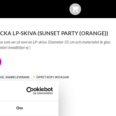
KA LP-SKIVA (SUNSET PARTY (ORANGE))
a som ser ut som en LP-skiva. Diameter 35 cm och materialet är glas.
teri (medföljer ej )
IGE, SNABB LEVERANS
ÖPPET KÖP I 30 DAGAR
A
Om
er i lager: Okänt