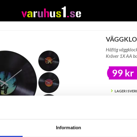
VÄGGKLOC
Häftig väggklock
Kräver 1X AA bat
99 kr
LAGER I SVER
BEVAK
Tillfälligt Slut
Information
Preliminärt åt