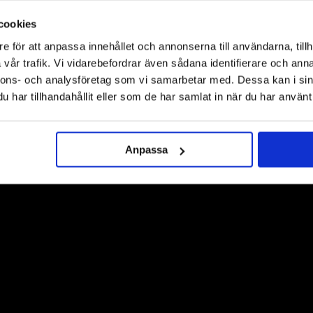
cookies
e för att anpassa innehållet och annonserna till användarna, tillh
vår trafik. Vi vidarebefordrar även sådana identifierare och anna
nnons- och analysföretag som vi samarbetar med. Dessa kan i sin
TILL TOPPEN
har tillhandahållit eller som de har samlat in när du har använt 
LEVERANS
BETALNING
Anpassa
Lager i Sverige
Leverans med Postnord