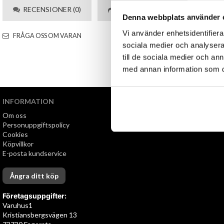
RECENSIONER (0)
TIPSA
Denna webbplats använder 
Vi använder enhetsidentifierar
FRÅGA OSS OM VARAN
sociala medier och analysera 
till de sociala medier och a
med annan information som du 
INFORMATION
VI ERBJUDER
Om oss
Snabb leverans
Personuppgiftspolicy
Öppet köp i 30 dagar
Cookies
Köpvillkor
E-posta kundservice
Ångra ditt köp
Företagsuppgifter:
Varuhus1
Kristiansbergsvägen 13