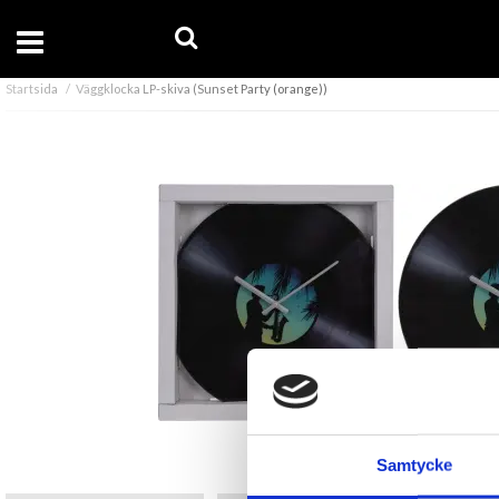
Startsida
Väggklocka LP-skiva (Sunset Party (orange))
Samtycke