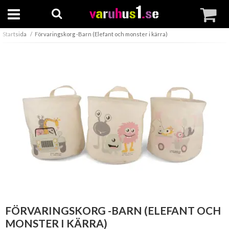
Startsida
Förvaringskorg -Barn (Elefant och monster i kärra)
FÖRVARINGSKORG -BARN (ELEFANT OCH
MONSTER I KÄRRA)