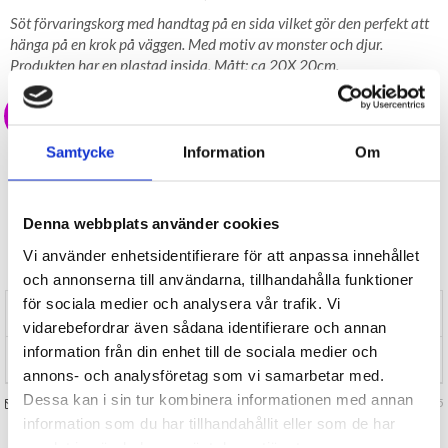
Söt förvaringskorg med handtag på en sida vilket gör den perfekt att
hänga på en krok på väggen. Med motiv av monster och djur.
Produkten har en plastad insida. Mått: ca 20X 20cm.
39 kr
Samtycke
Information
Om
LAGER I SVERIGE, SNABB LEVERANS
ÖPPET KÖP I 30 DAGAR
BEVAKA
Denna webbplats använder cookies
Tillfälligt Slut
Vi använder enhetsidentifierare för att anpassa innehållet
Preliminärt åter i lager: Okänt
och annonserna till användarna, tillhandahålla funktioner
för sociala medier och analysera vår trafik. Vi
RECENSIONER (0)
vidarebefordrar även sådana identifierare och annan
information från din enhet till de sociala medier och
TIPSA
annons- och analysföretag som vi samarbetar med.
Dessa kan i sin tur kombinera informationen med annan
FRÅGA OSS OM VARAN
Art. nr 132005
information som du har tillhandahållit eller som de har
samlat in när du har använt deras tjänster.