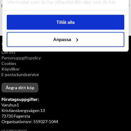
information som du har tillhandahållit eller som de har
FRÅGA OSS OM VARAN
Art. nr 147029
samlat in när du har använt deras tjänster.
Tillåt alla
TILL TOPPEN
Anpassa
INFORMATION
Om oss
Personuppgiftspolicy
Cookies
Köpvillkor
E-posta kundservice
Ångra ditt köp
Företagsuppgifter:
Varuhus1
Kristiansbergsvägen 13
73730 Fagersta
Organisationsnr: 559027-1044