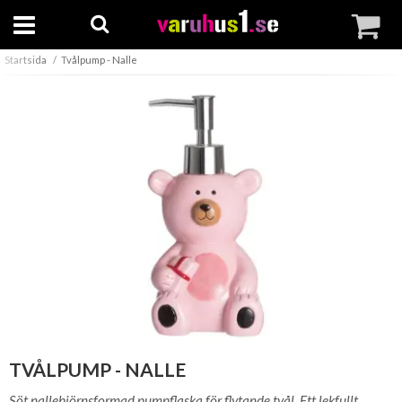
Startsida
Tvålpump - Nalle
TVÅLPUMP - NALLE
Söt nallebjörnsformad pumpflaska för flytande tvål. Ett lekfullt