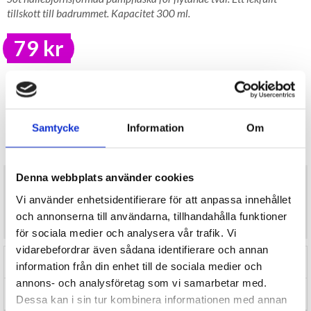
tillskott till badrummet. Kapacitet 300 ml.
79 kr
LAGER I SVERIGE, SNABB LEVERANS
ÖPPET KÖP I 30 DAGAR
ANTAL
KÖP
Samtycke
Information
Om
I lager
Denna webbplats använder cookies
Söt nallebjörnsformad pumpflaska för flytande tvål. Ett lekfullt
tillskott till badrummet. Kapacitet 300 ml.
Vi använder enhetsidentifierare för att anpassa innehållet
Material: keramik, ABS-plast och PP-plast.
och annonserna till användarna, tillhandahålla funktioner
Mått ca 18,5x10x10 cm.
för sociala medier och analysera vår trafik. Vi
vidarebefordrar även sådana identifierare och annan
RECENSIONER (0)
information från din enhet till de sociala medier och
annons- och analysföretag som vi samarbetar med.
TIPSA
Dessa kan i sin tur kombinera informationen med annan