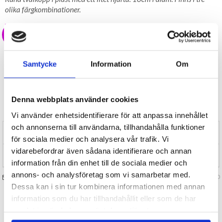
olika färgkombinationer.
20 kr
LAGER I SVERIGE, SNABB LEVERANS
ÖPPET KÖP I 30 DAGAR
Samtycke
Information
Om
BEVAKA
Denna webbplats använder cookies
Tillfälligt Slut
Preliminärt åter i lager: Okänt
Vi använder enhetsidentifierare för att anpassa innehållet
och annonserna till användarna, tillhandahålla funktioner
RECENSIONER (0)
för sociala medier och analysera vår trafik. Vi
vidarebefordrar även sådana identifierare och annan
TIPSA
information från din enhet till de sociala medier och
annons- och analysföretag som vi samarbetar med.
FRÅGA OSS OM VARAN
Art. nr 125840
Dessa kan i sin tur kombinera informationen med annan
information som du har tillhandahållit eller som de har
TILL TOPPEN
samlat in när du har använt deras tjänster.