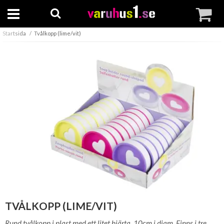
Startsida
Tvålkopp (lime/vit)
TVÅLKOPP (LIME/VIT)
Rund tvålkopp i plast med ett litet hjärta. 10cm i diam. Finns i tre