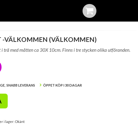
T -VÄLKOMMEN (VÄLKOMMEN)
i trä med måtten ca 30X 10cm. Finns i tre stycken olika utföranden.
IGE, SNABB LEVERANS
ÖPPET KÖP I 30 DAGAR
A
er i lager: Okänt