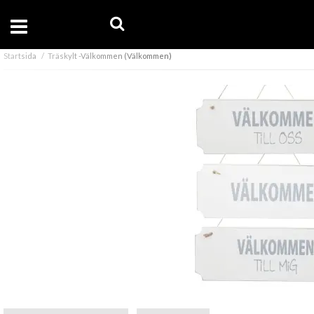
Startsida
Träskylt -Välkommen (Välkommen)