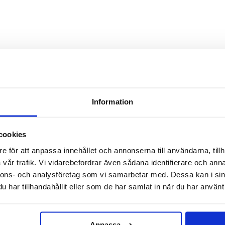
TILL TOPPEN
LEVERANS
BETALNING
Information
Lager i Sverige
Leverans med Postnord
cookies
e för att anpassa innehållet och annonserna till användarna, tillh
vår trafik. Vi vidarebefordrar även sådana identifierare och anna
nnons- och analysföretag som vi samarbetar med. Dessa kan i sin
har tillhandahållit eller som de har samlat in när du har använt 
Anpassa