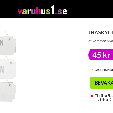
TRÄSKYL
Välkommenskylt 
45 kr
LAGER I SVER
BEVAK
Tillfälligt Slut
Preliminärt åt