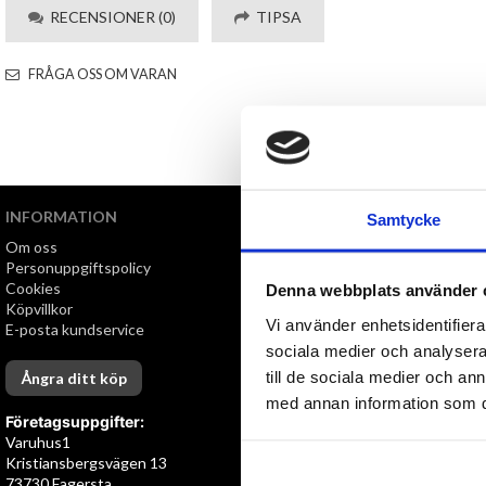
RECENSIONER (0)
TIPSA
FRÅGA OSS OM VARAN
INFORMATION
VI ERBJUDER
Samtycke
Om oss
Snabb leverans
Personuppgiftspolicy
Öppet köp i 30 dagar
Cookies
Denna webbplats använder 
Köpvillkor
Vi använder enhetsidentifierar
E-posta kundservice
sociala medier och analysera 
till de sociala medier och a
Ångra ditt köp
med annan information som du 
Företagsuppgifter:
Varuhus1
Kristiansbergsvägen 13
73730 Fagersta