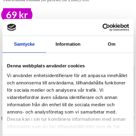
69 kr
LAGER I SVERIGE, SNABB LEVERANS
ÖPPET KÖP I 30 DAGAR
ANTAL
Samtycke
Information
KÖP
Om
I lager
Denna webbplats använder cookies
Svartmålad trälåda för pennor, ca 11x8,5 cm.
Vi använder enhetsidentifierare för att anpassa innehållet
och annonserna till användarna, tillhandahålla funktioner
för sociala medier och analysera vår trafik. Vi
RECENSIONER (0)
vidarebefordrar även sådana identifierare och annan
information från din enhet till de sociala medier och
TIPSA
annons- och analysföretag som vi samarbetar med.
FRÅGA OSS OM VARAN
Art. nr 146155
Dessa kan i sin tur kombinera informationen med annan
information som du har tillhandahållit eller som de har
samlat in när du har använt deras tjänster.