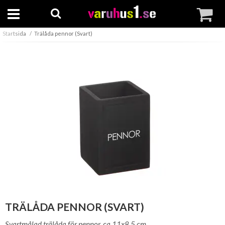
Startsida
Trälåda pennor (Svart)
TRÄLÅDA PENNOR (SVART)
Svartmålad trälåda för pennor, ca 11x8,5 cm.