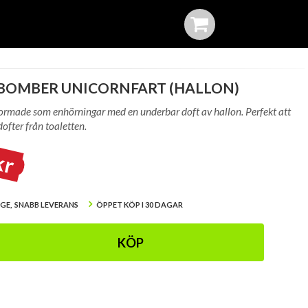
BOMBER UNICORNFART (HALLON)
ormade som enhörningar med en underbar doft av hallon. Perfekt att
ofter från toaletten.
kr
IGE, SNABB LEVERANS
ÖPPET KÖP I 30 DAGAR
KÖP