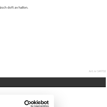
äsch doft av hallon.
Art. nr 149732