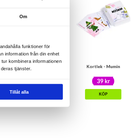
Om
andahålla funktioner för
n information från din enhet
 tur kombinera informationen
Magnet 3-pack -
Kortlek - Mumin
deras tjänster.
Mumin/Snusmumriken/Snorkfröken
79 kr
39 kr
Tillåt alla
KÖP
KÖP