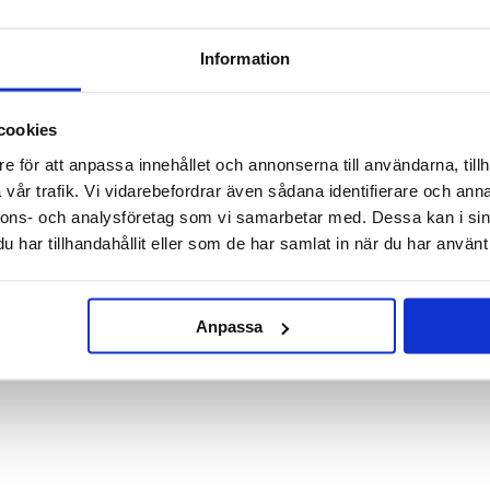
Information
cookies
e för att anpassa innehållet och annonserna till användarna, tillh
vår trafik. Vi vidarebefordrar även sådana identifierare och anna
nnons- och analysföretag som vi samarbetar med. Dessa kan i sin
Badbomber 3-pack regnbåge
Cupcake/Muffinsformar-
har tillhandahållit eller som de har samlat in när du har använt 
Dalahäst
59 kr
20 kr
Anpassa
KÖP
KÖP