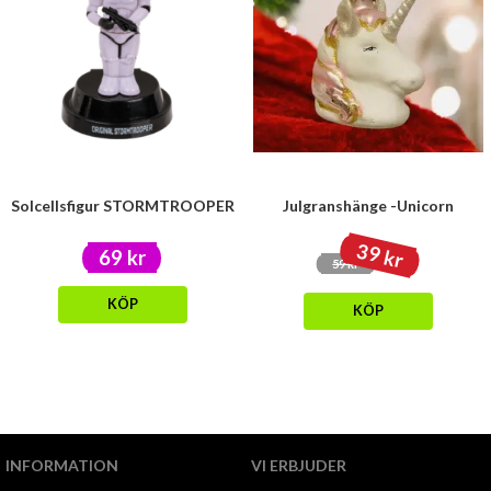
Solcellsfigur STORMTROOPER
Julgranshänge -Unicorn
39 kr
69 kr
59 kr
KÖP
KÖP
INFORMATION
VI ERBJUDER