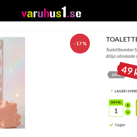
TOALETT
- 17 %
Toalettbomber f
dölja oönskade d
49 
59 kr
LAGER I SVER
ANTAL
I lager