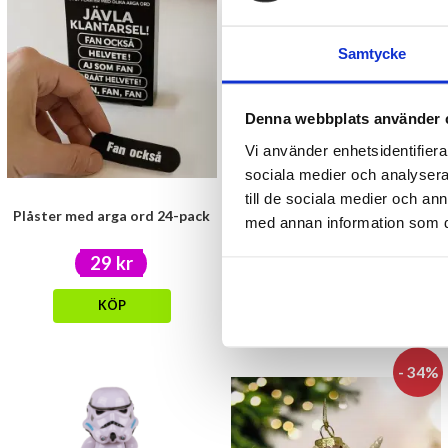
Samtycke
Denna webbplats använder 
Vi använder enhetsidentifierar
sociala medier och analysera 
till de sociala medier och a
Plåster med arga ord 24-pack
Soppåse 30L med doft -Vanilj
med annan information som du 
29 kr
39 kr
KÖP
KÖP
- 34%