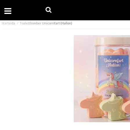
Startsida
Toalettbomber Unicornfart (Hallon)