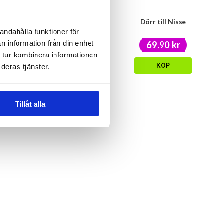
Glasunderlägg med ställning
Dörr till Nisse
andahålla funktioner för
n information från din enhet
129 kr
69.90 kr
 tur kombinera informationen
KÖP
KÖP
deras tjänster.
Tillåt alla