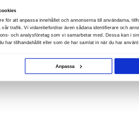
cookies
Ljusfat för stumpar
Flexibel armstödsbricka (Trä)
e för att anpassa innehållet och annonserna till användarna, tillh
vår trafik. Vi vidarebefordrar även sådana identifierare och anna
159 kr
59 kr
nnons- och analysföretag som vi samarbetar med. Dessa kan i sin
KÖP
KÖP
har tillhandahållit eller som de har samlat in när du har använt 
Anpassa