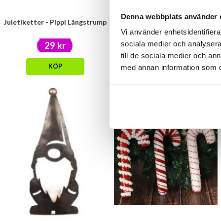
Denna webbplats använder 
Juletiketter - Pippi Långstrump
Färgpennor i rör - Pippi
Långstrump (Ljusgrön)
Vi använder enhetsidentifierar
sociala medier och analysera 
29 kr
39 kr
till de sociala medier och a
KÖP
KÖP
med annan information som du 