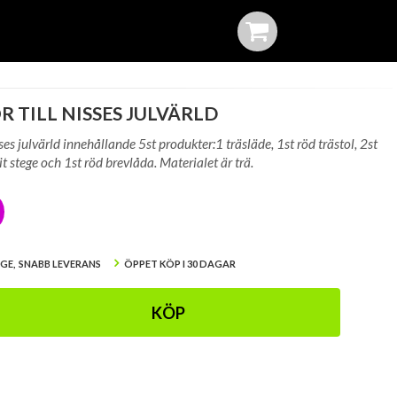
R TILL NISSES JULVÄRLD
sses julvärld innehållande 5st produkter:1 träsläde, 1st röd trästol, 2st
vit stege och 1st röd brevlåda. Materialet är trä.
IGE, SNABB LEVERANS
ÖPPET KÖP I 30 DAGAR
KÖP