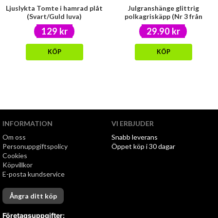
Ljuslykta Tomte i hamrad plåt
Julgranshänge glittrig
(Svart/Guld luva)
polkagriskäpp (Nr 3 från
vänster)
129 kr
29.90 kr
KÖP
KÖP
INFORMATION
VI ERBJUDER
Om oss
Snabb leverans
Personuppgiftspolicy
Öppet köp i 30 dagar
Cookies
Köpvillkor
E-posta kundservice
Ångra ditt köp
Företagsuppgifter: