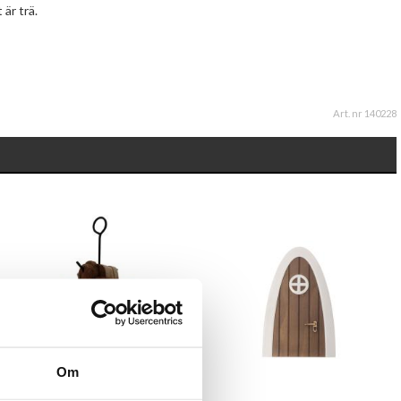
 är trä.
Art. nr 140228
Om