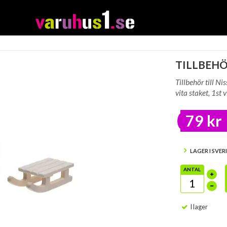
TILLBEHÖ
Tillbehör till Ni
vita staket, 1st 
79 kr
LAGER I SVER
ANTAL
I lager