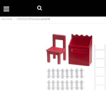
Startsida
Tillbehör till Nisses julvärld