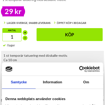
29 kr
LAGER I SVERIGE, SNABB LEVERANS
ÖPPET KÖP I 30 DAGAR
ANTAL
KÖP
I lager
1 st temporär tatuering med döskalle-motiv.
Ca 10 cm
CE-märkt
RECENSIONER (0)
Samtycke
Information
Om
TIPSA
Denna webbplats använder cookies
FRÅGA OSS OM VARAN
Art. nr 146285