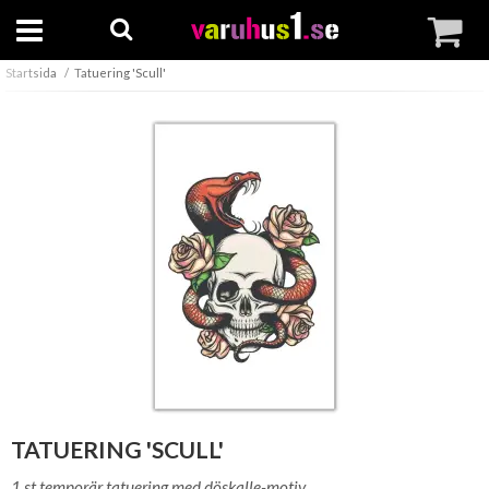
Startsida
Tatuering 'Scull'
TATUERING 'SCULL'
1 st temporär tatuering med döskalle-motiv.