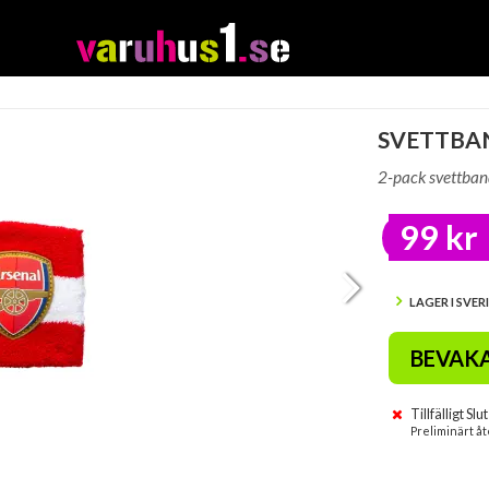
SVETTBA
2-pack svettban
99 kr
LAGER I SVER
BEVAK
Tillfälligt Slut
Preliminärt åt