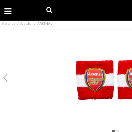
Startsida
Svettband -ARSENAL