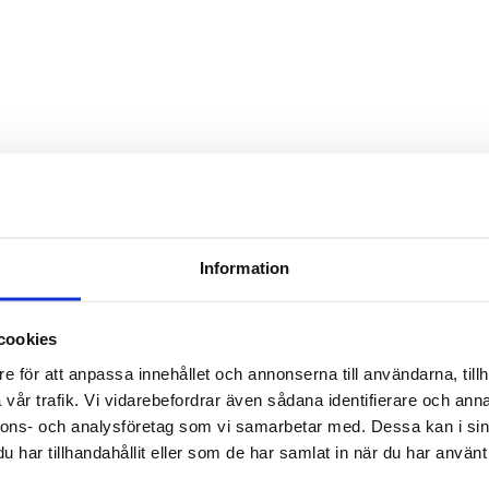
TILL TOPPEN
Information
LEVERANS
BETALNING
cookies
Lager i Sverige
Leverans med Postnord
e för att anpassa innehållet och annonserna till användarna, tillh
vår trafik. Vi vidarebefordrar även sådana identifierare och anna
nnons- och analysföretag som vi samarbetar med. Dessa kan i sin
har tillhandahållit eller som de har samlat in när du har använt 