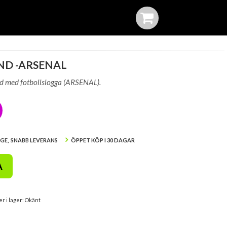
ND -ARSENAL
d med fotbollslogga (ARSENAL).
IGE, SNABB LEVERANS
ÖPPET KÖP I 30 DAGAR
A
er i lager: Okänt