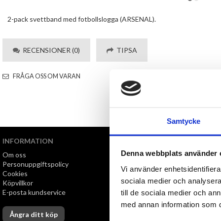
2-pack svettband med fotbollslogga (ARSENAL).
RECENSIONER (0)
TIPSA
FRÅGA OSS OM VARAN
Samtycke
INFORMATION
VI ERBJUDER
Denna webbplats använder 
Om oss
Snabb leverans
Personuppgiftspolicy
Öppet köp i 30 dagar
Vi använder enhetsidentifierar
Cookies
sociala medier och analysera 
Köpvillkor
E-posta kundservice
till de sociala medier och a
med annan information som du 
Ångra ditt köp