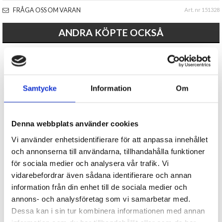
FRÅGA OSS OM VARAN
Art. nr 151328
ANDRA KÖPTE OCKSÅ
Samtycke
Information
Om
Denna webbplats använder cookies
Presentpåse för flaska -Riktiga
Presentpåse för flaska
Vi använder enhetsidentifierare för att anpassa innehållet
vänner
-Äntligen en present...
och annonserna till användarna, tillhandahålla funktioner
för sociala medier och analysera vår trafik. Vi
39 kr
39 kr
vidarebefordrar även sådana identifierare och annan
information från din enhet till de sociala medier och
KÖP
KÖP
annons- och analysföretag som vi samarbetar med.
Dessa kan i sin tur kombinera informationen med annan