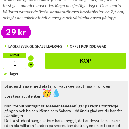
törstiga studenten under den långa och festliga dagen. Den smarta
hållaren rymmer de flesta standardrör med brustabletter (ca 2,5 cm)
och gör det enkelt att hålla energin och vätskebalansen på topp.
29 kr
LAGER I SVERIGE, SNABB LEVERANS
ÖPPET KÖP I 30 DAGAR
ANTAL
KÖP
I lager
Studenthänge med plats för vätskeersättning – för den
törstiga studenten
När “för viii har tagit studeeeenteeeeen” går på repris för tredje
gången och halsen känns som Sahara – då är du glad att du har
det
här
hänget.
Detta studenthänge är inte bara snyggt, det är dessutom smart:
i den blå hållaren i änden på snöret kan du trä igenom ett rör med