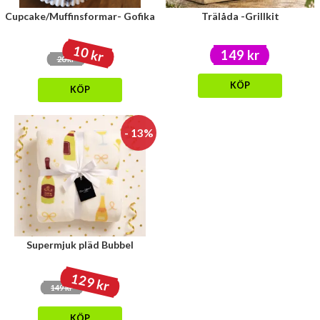
Cupcake/Muffinsformar- Gofika
Trälåda -Grillkit
10 kr
149 kr
20 kr
KÖP
KÖP
- 13%
Supermjuk pläd Bubbel
129 kr
149 kr
KÖP