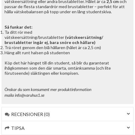
vätskeersättning eller andra brustabletter. Hålet är ca
2,5 cm
och
passar de flesta standardrör med brustabletter – perfekt för att
hålla vätskebalansen på topp under en lång studentskiva.
Så funkar det:
Ta ditt rör med
vätskeersättning/brustabletter
(vätskeersättning/
brustabletter ingår ej, bara snöre och hållare)
Trä röret genom den blå hållaren (hålet är ca 2,5 cm)
Häng allt runt halsen på studenten
Köp det här hänget till din student, så blir du garanterat
ihågkommen som den där smarta, omtänksamma (och lite
förutseende) släktingen eller kompisen.
Önskar du som konsument mer produktinformation
maila
info@varuhus1.se
RECENSIONER (0)
TIPSA