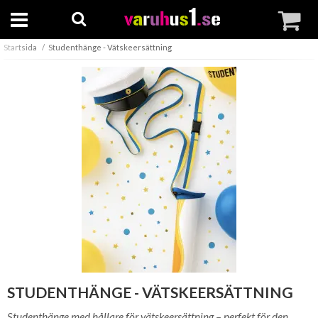
Startsida
Studenthänge - Vätskeersättning
STUDENTHÄNGE - VÄTSKEERSÄTTNING
Studenthänge med hållare för vätskeersättning – perfekt för den