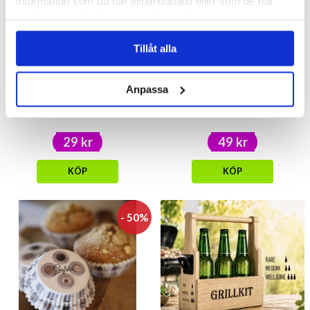
information som du har tillhandahållit eller som de har
samlat in när du har använt deras tjänster.
Tillåt alla
Anpassa
Studenthänge Burkhållare
Parkeringsskiva Mumin
29 kr
49 kr
KÖP
KÖP
- 50%