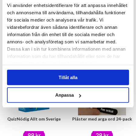
Vi använder enhetsidentifierare för att anpassa innehållet
och annonserna till användarna, tillhandahålla funktioner
för sociala medier och analysera vår trafik. Vi
Tvärtomspelet
Pysselbok A6 - Superheroes
vidarebefordrar även sådana identifierare och annan
information från din enhet till de sociala medier och
99 kr
15 kr
annons- och analysföretag som vi samarbetar med.
Dessa kan i sin tur kombinera informationen med annan
KÖP
KÖP
information som du har tillhandahållit eller som de har
samlat in när du har använt deras tjänster.
Tillåt alla
Anpassa
QuizNödig Allt om Sverige
Plåster med arga ord 24-pack
99 kr
29 kr