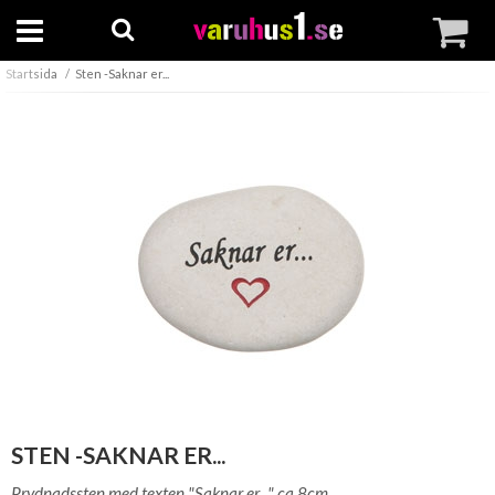
Startsida
Sten -Saknar er...
STEN -SAKNAR ER...
Prydnadssten med texten "Saknar er..." ca 8cm.