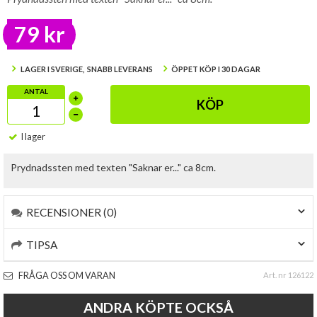
79 kr
LAGER I SVERIGE, SNABB LEVERANS
ÖPPET KÖP I 30 DAGAR
ANTAL
KÖP
I lager
Prydnadssten med texten "Saknar er..." ca 8cm.
RECENSIONER (0)
TIPSA
FRÅGA OSS OM VARAN
Art. nr 126122
ANDRA KÖPTE OCKSÅ