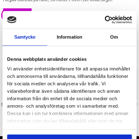
20 kr
LAGER I SVERIGE, SNABB LEVERANS
ÖPPET KÖP I 30 DAGAR
Samtycke
Information
Om
BEVAKA
Tillfälligt Slut
Denna webbplats använder cookies
Preliminärt åter i lager: Okänt
Vi använder enhetsidentifierare för att anpassa innehållet
och annonserna till användarna, tillhandahålla funktioner
RECENSIONER (0)
för sociala medier och analysera vår trafik. Vi
TIPSA
vidarebefordrar även sådana identifierare och annan
information från din enhet till de sociala medier och
FRÅGA OSS OM VARAN
Art. nr 126820
annons- och analysföretag som vi samarbetar med.
Dessa kan i sin tur kombinera informationen med annan
information som du har tillhandahållit eller som de har
TILL TOPPEN
samlat in när du har använt deras tjänster.