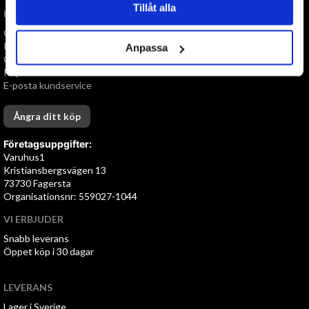
Tillåt alla
INFORMATION
Om oss
Personuppgiftspolicy
Anpassa
Cookies
Köpvillkor
E-posta kundservice
Ångra ditt köp
Företagsuppgifter:
Varuhus1
Kristiansbergsvägen 13
73730 Fagersta
Organisationsnr: 559027-1044
VI ERBJUDER
Snabb leverans
Öppet köp i 30 dagar
LEVERANS
Lager i Sverige