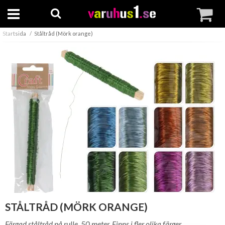
Startsida
Ståltråd (Mörk orange)
STÅLTRÅD (MÖRK ORANGE)
Färgad ståltråd på rulle, 50 meter. Finns i fler olika färger.