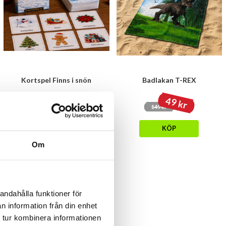
Kortspel Finns i snön
Badlakan T-REX
49 kr
39 kr
149 kr
KÖP
KÖP
Om
andahålla funktioner för
n information från din enhet
 tur kombinera informationen