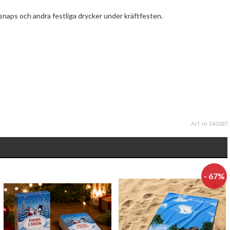
ör snaps och andra festliga drycker under kräftfesten.
Art. nr 143287
- 67%