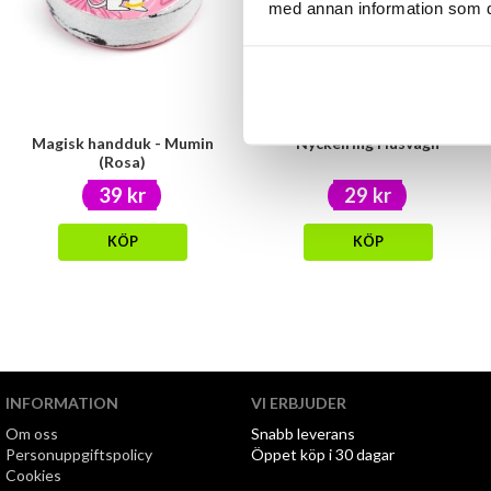
med annan information som du 
Magisk handduk - Mumin
Nyckelring Husvagn
(Rosa)
39 kr
29 kr
KÖP
KÖP
INFORMATION
VI ERBJUDER
Om oss
Snabb leverans
Personuppgiftspolicy
Öppet köp i 30 dagar
Cookies