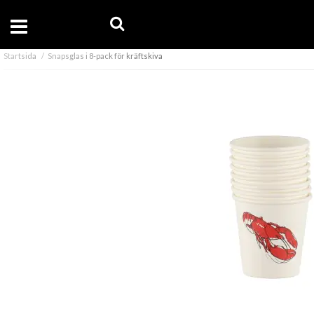
Startsida
Snapsglas i 8-pack för kräftskiva