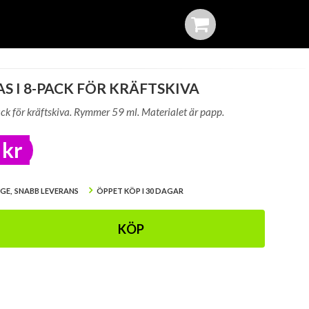
S I 8-PACK FÖR KRÄFTSKIVA
ck för kräftskiva. Rymmer 59 ml. Materialet är papp.
 kr
IGE, SNABB LEVERANS
ÖPPET KÖP I 30 DAGAR
KÖP