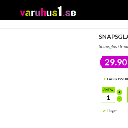
SNAPSGLA
Snapsglas i 8-pa
29.90
LAGER I SVER
ANTAL
I lager