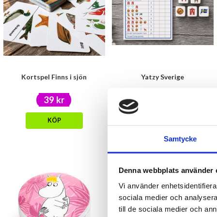
Kortspel Finns i sjön
Yatzy Sverige
39 kr
39 kr
KÖP
KÖP
Samtycke
Denna webbplats använder 
Vi använder enhetsidentifierar
sociala medier och analysera 
till de sociala medier och a