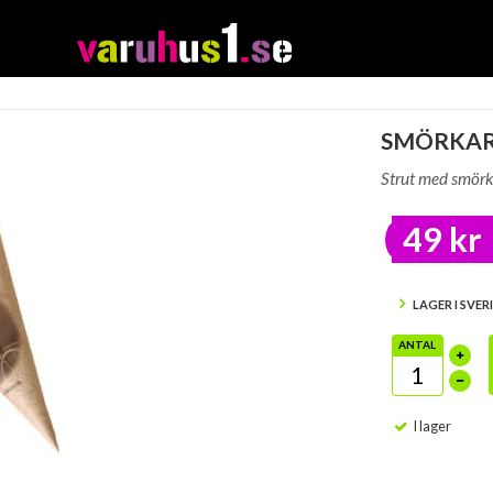
SMÖRKAR
Strut med smör
49 kr
LAGER I SVER
ANTAL
I lager