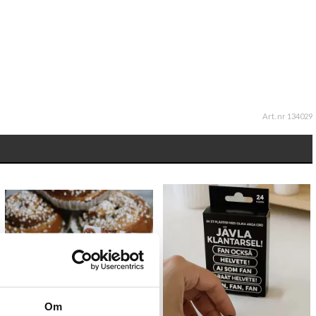
Art. nr 134029
Om