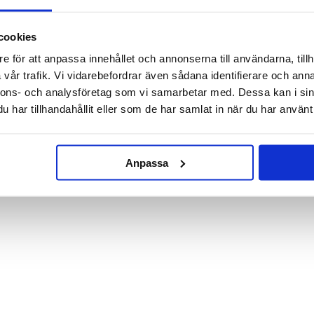
cookies
Serveringsset 3 skålar
Duschcreme - Dammsugare
e för att anpassa innehållet och annonserna till användarna, tillh
vår trafik. Vi vidarebefordrar även sådana identifierare och anna
139 kr
79 kr
nnons- och analysföretag som vi samarbetar med. Dessa kan i sin
har tillhandahållit eller som de har samlat in när du har använt 
KÖP
KÖP
Anpassa