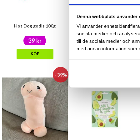
Denna webbplats använder 
Hot Dog godis 100g
Halloweentejp BEWARE
Vi använder enhetsidentifierar
sociala medier och analysera 
39 kr
20 kr
till de sociala medier och a
med annan information som du 
KÖP
KÖP
- 39%