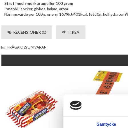
Strut med smörkarameller 100 gram
Innehåll: socker, glykos, kakao, arom.
Näringsvärde per 100g: energi 1679kJ/401kcal. fett 0g. kolhydrater 99g
RECENSIONER (0)
TIPSA
FRÅGA OSS OM VARAN
Samtycke