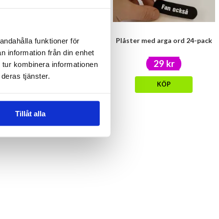
Doft till bilen - Nybakade
Plåster med arga ord 24-pack
andahålla funktioner för
kanelbullar
n information från din enhet
39 kr
29 kr
 tur kombinera informationen
deras tjänster.
KÖP
KÖP
Tillåt alla