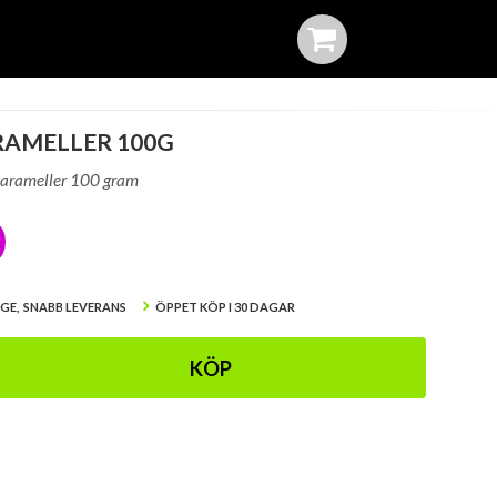
AMELLER 100G
karameller 100 gram
IGE, SNABB LEVERANS
ÖPPET KÖP I 30 DAGAR
KÖP