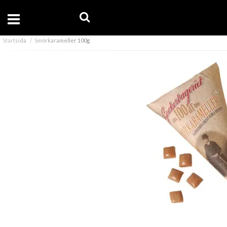
Startsida
Smörkarameller 100g