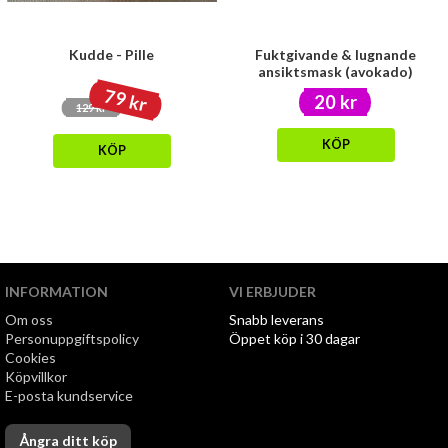
Kudde - Pille
Fuktgivande & lugnande
ansiktsmask (avokado)
79 kr
20 kr
129 kr
KÖP
KÖP
INFORMATION
VI ERBJUDER
Om oss
Snabb leverans
Personuppgiftspolicy
Öppet köp i 30 dagar
Cookies
Köpvillkor
E-posta kundservice
Ångra ditt köp