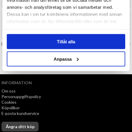
annons- och analysföretag som vi samarbetar med.
Dessa kan i sin tur kombinera informationen med annan
RECENSIONER (0)
information som du har tillhandahållit eller som de har
samlat in när du har använt deras tjänster.
TIPSA
Tillåt alla
FRÅGA OSS OM VARAN
Art. nr 147322
Anpassa
TILL TOPPEN
INFORMATION
Om oss
Personuppgiftspolicy
Cookies
Köpvillkor
E-posta kundservice
Ångra ditt köp