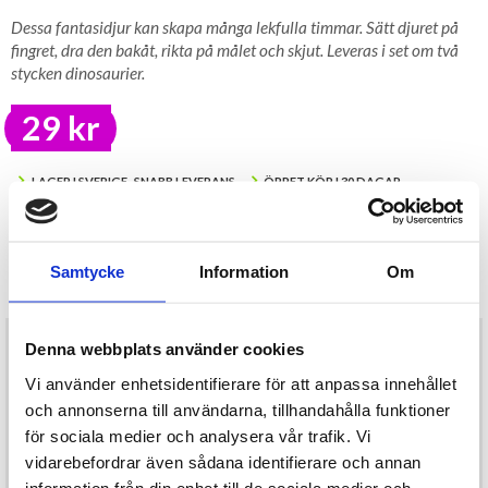
Dessa fantasidjur kan skapa många lekfulla timmar. Sätt djuret på
fingret, dra den bakåt, rikta på målet och skjut. Leveras i set om två
stycken dinosaurier.
29 kr
LAGER I SVERIGE, SNABB LEVERANS
ÖPPET KÖP I 30 DAGAR
BEVAKA
Samtycke
Information
Om
Tillfälligt Slut
Preliminärt åter i lager: Okänt
Dessa fantasidjur kan skapa många lekfulla timmar. Sätt djuret på
Denna webbplats använder cookies
fingret, dra den bakåt, rikta på målet och skjut. Leveras i set om två
stycken dinosaurier.
Vi använder enhetsidentifierare för att anpassa innehållet
Mått: ca 13 x 4,5 cm
och annonserna till användarna, tillhandahålla funktioner
CE-märkt
för sociala medier och analysera vår trafik. Vi
Rekommenderas ej till barn under 3 år
vidarebefordrar även sådana identifierare och annan
Levereras i slumpvis färgkombination
information från din enhet till de sociala medier och