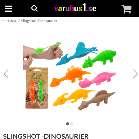
Startsida
Slingshot -Dinosaurier
SLINGSHOT -DINOSAURIER