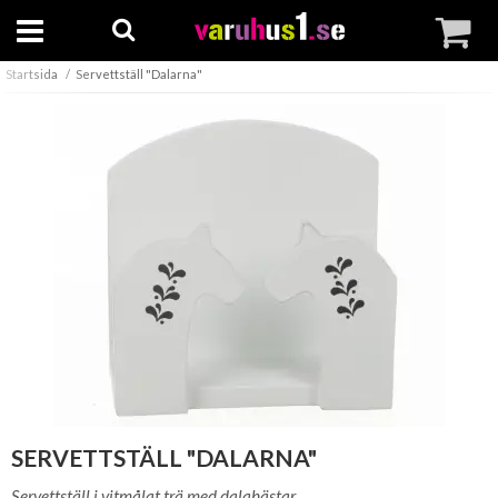
Startsida
Servettställ "Dalarna"
SERVETTSTÄLL "DALARNA"
Servettställ i vitmålat trä med dalahästar.