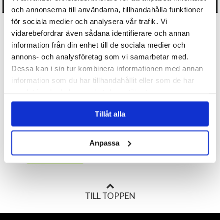
ANDRA KÖPTE OCKSÅ
och annonserna till användarna, tillhandahålla funktioner
för sociala medier och analysera vår trafik. Vi
vidarebefordrar även sådana identifierare och annan
information från din enhet till de sociala medier och
annons- och analysföretag som vi samarbetar med.
Dessa kan i sin tur kombinera informationen med annan
information som du har tillhandahållit eller som de har
samlat in när du har använt deras tjänster.
Cupcake/Muffinsformar-
Tillåt alla
Dalahäst
20 kr
Anpassa
KÖP
TILL TOPPEN