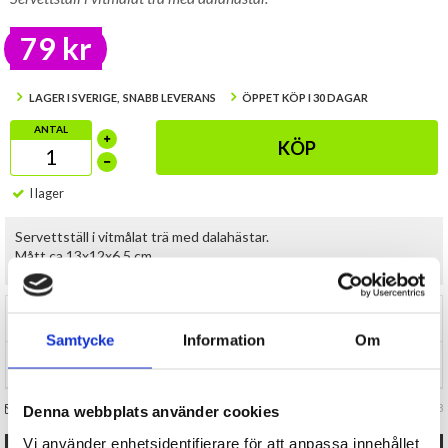
79 kr
LAGER I SVERIGE, SNABB LEVERANS
ÖPPET KÖP I 30 DAGAR
ANTAL
KÖP
I lager
Servettställ i vitmålat trä med dalahästar.
Mått ca 13x12x6,5 cm.
RECENSIONER (0)
Samtycke
Information
Om
TIPSA
FRÅGA OSS OM VARAN
Art. nr 145128
Denna webbplats använder cookies
Vi använder enhetsidentifierare för att anpassa innehållet