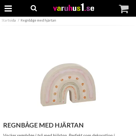
Startsida
Regnbåge med hjärtan
REGNBÅGE MED HJÄRTAN
Vacker regnbåge i trä med hjärtan. Perfekt som dekoration i