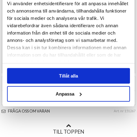
texten
”Kram”
, redo att ges bort som en varm och personlig gåva.
Vi använder enhetsidentifierare för att anpassa innehållet
Egenskaper:
och annonserna till användarna, tillhandahålla funktioner
Regnbåge i trä med hjärtan
Storlek: ca 15 x 10 cm
för sociala medier och analysera vår trafik. Vi
Passar som barnrumsdekoration eller present
vidarebefordrar även sådana identifierare och annan
Levereras i söt presentförpackning med hjärta och text ”Kram”
information från din enhet till de sociala medier och
Perfekt gåva till dop, födelsedag eller bara för att visa omtanke
annons- och analysföretag som vi samarbetar med.
Dessa kan i sin tur kombinera informationen med annan
information som du har tillhandahållit eller som de har
Önskar du som konsum
ent mer produktinformation
samlat in när du har använt deras tjänster.
maila
info@varuhus1.se
Tillåt alla
RECENSIONER (0)
Anpassa
TIPSA
FRÅGA OSS OM VARAN
Art. nr 151267
TILL TOPPEN