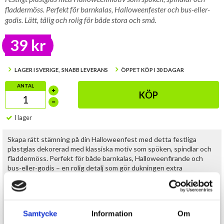
fladdermöss. Perfekt för barnkalas, Halloweenfester och bus-eller-
godis. Lätt, tålig och rolig för både stora och små.
39 kr
LAGER I SVERIGE, SNABB LEVERANS
ÖPPET KÖP I 30 DAGAR
ANTAL
KÖP
I lager
Skapa rätt stämning på din Halloweenfest med detta festliga
plastglas dekorerad med klassiska motiv som spöken, spindlar och
fladdermöss. Perfekt för både barnkalas, Halloweenfirande och
bus-eller-godis – en rolig detalj som gör dukningen extra
stämningsfull.
Glaset är tillverkad i plast, vilket gör det både lätt och tålig –
idealisk för fester där det ska vara enkelt och smidigt utan att
Samtycke
Information
Om
behöva oroa sig för att något går sönder. Det passar lika bra till saft