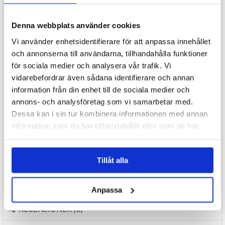
och läsk som till andra kalla drycker.
Med sin praktiska storlek är det enkelt att hålla i för både barn och
Denna webbplats använder cookies
vuxna, och de lekfulla Halloweenmotiven gör det till ett självklart
inslag på varje festbord.
Vi använder enhetsidentifierare för att anpassa innehållet
och annonserna till användarna, tillhandahålla funktioner
Produktinformation:
för sociala medier och analysera vår trafik. Vi
Material: Plast
Diameter: ca 9 cm
vidarebefordrar även sådana identifierare och annan
Höjd: ca 9 cm
information från din enhet till de sociala medier och
Motiv: Orange med spöke, spindel & fladdermus
Säljes styckevis
annons- och analysföretag som vi samarbetar med.
Dessa kan i sin tur kombinera informationen med annan
Ett perfekt val för dig som vill kombinera funktion med en lekfull
information som du har tillhandahållit eller som de har
Halloweenkänsla! 🎃👻
samlat in när du har använt deras tjänster.
Tillåt alla
Önskar du som konsument mer produktinformation maila
kundservice@varuhus1.se
Anpassa
RECENSIONER (0)