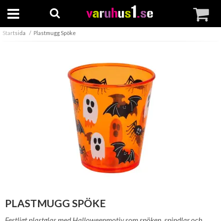
Startsida
Plastmugg Spöke
PLASTMUGG SPÖKE
Festligt plastglas med Halloweenmotiv som spöken, spindlar och