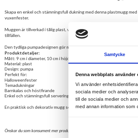
Skapa en enkel och stämningsfull dukning med denna plastmugg med kl
vuxenfester.
Muggen är tillverkad i tålig plast, vilket gör den både praktisk och å
tillfällen.
Den tydliga pumpadesignen gör muggen till en dekorativ detalj i duk
Produktdetaljer:
Samtycke
Mått: 9 cm i diameter, 10 cm i höjd
Material: plast
Design: pumpa
Denna webbplats använder 
Perfekt för:
Halloweenfester
Vi använder enhetsidentifierar
Temadukningar
Barnkalas och höstfirande
sociala medier och analysera 
Enkel och stämningsfull servering
till de sociala medier och a
med annan information som du 
En praktisk och dekorativ mugg som snabbt lyfter hela festbordet! 🎃
Önskar du som konsument mer produktinformation maila
kundservice@varuh