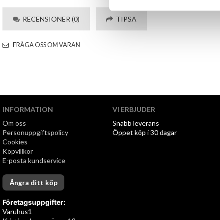
RECENSIONER (0)
TIPSA
FRÅGA OSS OM VARAN
INFORMATION
VI ERBJUDER
Om oss
Snabb leverans
Personuppgiftspolicy
Öppet köp i 30 dagar
Cookies
Köpvillkor
E-posta kundservice
Ångra ditt köp
Företagsuppgifter:
Varuhus1