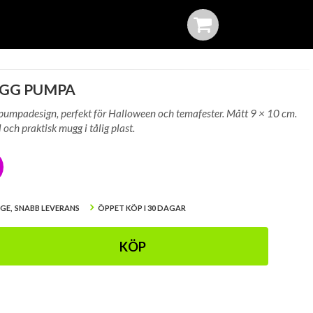
GG PUMPA
umpadesign, perfekt för Halloween och temafester. Mått 9 × 10 cm.
 och praktisk mugg i tålig plast.
IGE, SNABB LEVERANS
ÖPPET KÖP I 30 DAGAR
KÖP