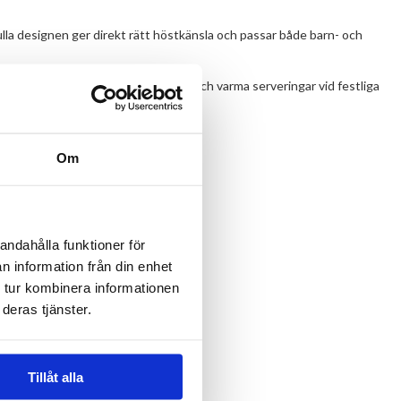
a designen ger direkt rätt höstkänsla och passar både barn- och
n lagom mycket dryck för både kalla och varma serveringar vid festliga
nhetlig festkänsla.
Om
andahålla funktioner för
n information från din enhet
 tur kombinera informationen
deras tjänster.
Tillåt alla