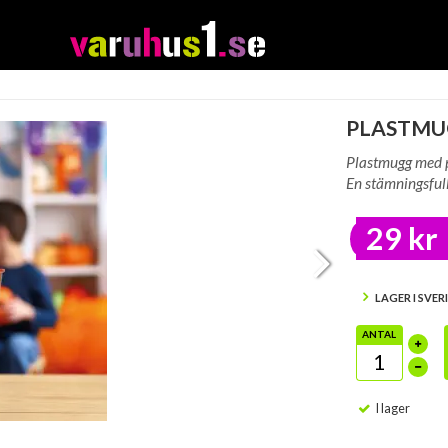
PLASTMU
Plastmugg med p
En stämningsfull
29 kr
LAGER I SVER
ANTAL
I lager