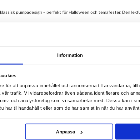
assisk pumpadesign – perfekt för Halloween och temafester. Den lekfull
teranvändbar. Med sina mått på 9 cm i diameter och 10 cm i höjd rymmer de
ningen och kan enkelt kombineras med andra Halloweenprodukter för en e
Information
cookies
e för att anpassa innehållet och annonserna till användarna, tillh
vår trafik. Vi vidarebefordrar även sådana identifierare och anna
nnons- och analysföretag som vi samarbetar med. Dessa kan i sin
har tillhandahållit eller som de har samlat in när du har använt 
Anpassa
us1.se