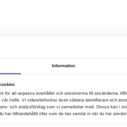
TILL TOPPEN
Information
LEVERANS
BETALNING
Lager i Sverige
cookies
Leverans med Postnord
e för att anpassa innehållet och annonserna till användarna, tillh
vår trafik. Vi vidarebefordrar även sådana identifierare och anna
nnons- och analysföretag som vi samarbetar med. Dessa kan i sin
har tillhandahållit eller som de har samlat in när du har använt 