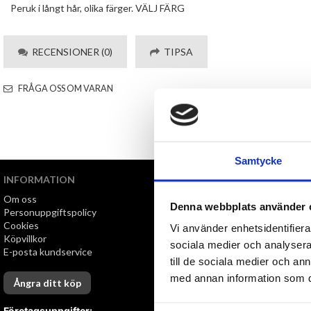
Peruk i långt hår, olika färger. VÄLJ FÄRG
RECENSIONER (0)
TIPSA
FRÅGA OSS OM VARAN
Samtycke
INFORMATION
VI ERBJUDER
Om oss
Snabb leverans
Denna webbplats använder 
Personuppgiftspolicy
Öppet köp i 30 dagar
Cookies
Vi använder enhetsidentifierar
Köpvillkor
sociala medier och analysera 
E-posta kundservice
till de sociala medier och a
med annan information som du 
Ångra ditt köp
Företagsuppgifter: