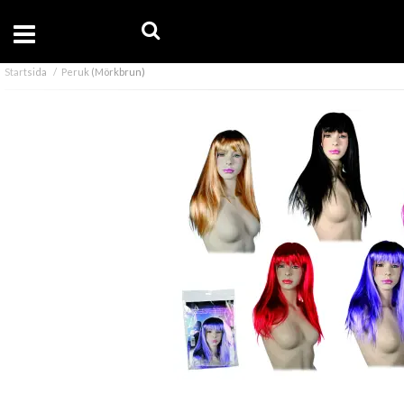
Startsida
Peruk (Mörkbrun)