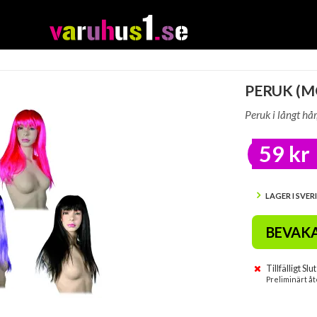
PERUK (
Peruk i långt hå
59 kr
LAGER I SVER
BEVAK
Tillfälligt Slut
Preliminärt åt