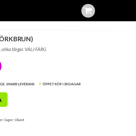
MÖRKBRUN)
r, olika färger. VÄLJ FÄRG
IGE, SNABB LEVERANS
ÖPPET KÖP I 30 DAGAR
A
er i lager: Okänt