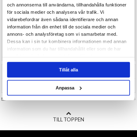
och annonserna till användarna, tillhandahålla funktioner
15 penslar i varierande storlekar och former
Passar för:
akryl, olja och vattenbaserade färger
för sociala medier och analysera vår trafik. Vi
Mångsidigt set för detaljarbete, breda penseldrag och allt
vidarebefordrar även sådana identifierare och annan
däremellan
information från din enhet till de sociala medier och
Lämpligt för konst, hobby, skola och DIY-projekt
annons- och analysföretag som vi samarbetar med.
Enkel att rengöra och återanvända
Det perfekta
penselsetet för både barn och vuxna
som älskar att
Dessa kan i sin tur kombinera informationen med annan
måla och skapa – ett måste i varje kreativ verkstad!
information som du har tillhandahållit eller som de har
samlat in när du har använt deras tjänster.
Tillåt alla
RECENSIONER (0)
TIPSA
Anpassa
FRÅGA OSS OM VARAN
Art. nr 143966
TILL TOPPEN