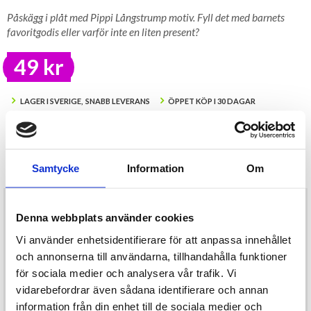
Påskägg i plåt med Pippi Långstrump motiv. Fyll det med barnets
favoritgodis eller varför inte en liten present?
49 kr
LAGER I SVERIGE, SNABB LEVERANS
ÖPPET KÖP I 30 DAGAR
BEVAKA
Tillfälligt Slut
Samtycke
Information
Om
Preliminärt åter i lager: Okänt
Påskägg i plåt med motiv av Pippi Långstrump.
Fyll påskägget med barnens favoritgodis eller
Denna webbplats använder cookies
varför inte en liten påskpresent?
Vi använder enhetsidentifierare för att anpassa innehållet
Längd: 15 cm, Höjd: 10 cm
Livsmedelsäker
och annonserna till användarna, tillhandahålla funktioner
för sociala medier och analysera vår trafik. Vi
Önskar du som konsument mer produktinformation
vidarebefordrar även sådana identifierare och annan
maila
info@varuhus1.se
information från din enhet till de sociala medier och