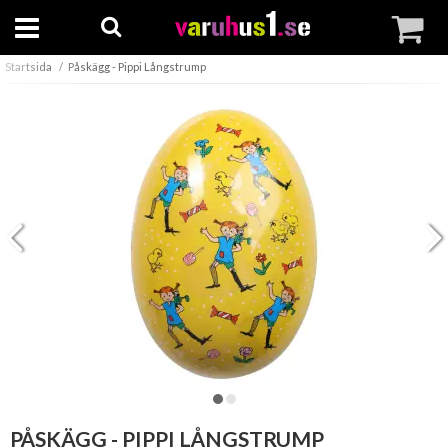
Startsida
Påskägg - Pippi Långstrump
PÅSKÄGG - PIPPI LÅNGSTRUMP