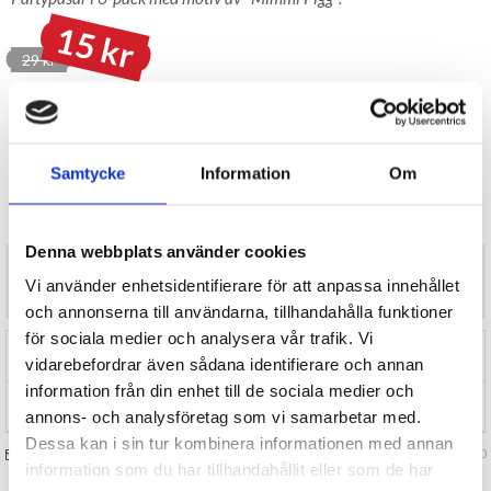
15 kr
29 kr
LAGER I SVERIGE, SNABB LEVERANS
ÖPPET KÖP I 30 DAGAR
BEVAKA
Samtycke
Information
Om
Tillfälligt Slut
Preliminärt åter i lager: Okänt
Denna webbplats använder cookies
Partypåsar i 6-pack med motiv av "Mimmi Pigg".
Vi använder enhetsidentifierare för att anpassa innehållet
Mått ca 23x17 cm.
och annonserna till användarna, tillhandahålla funktioner
för sociala medier och analysera vår trafik. Vi
RECENSIONER (0)
vidarebefordrar även sådana identifierare och annan
information från din enhet till de sociala medier och
TIPSA
annons- och analysföretag som vi samarbetar med.
Dessa kan i sin tur kombinera informationen med annan
FRÅGA OSS OM VARAN
Art. nr 148280
information som du har tillhandahållit eller som de har