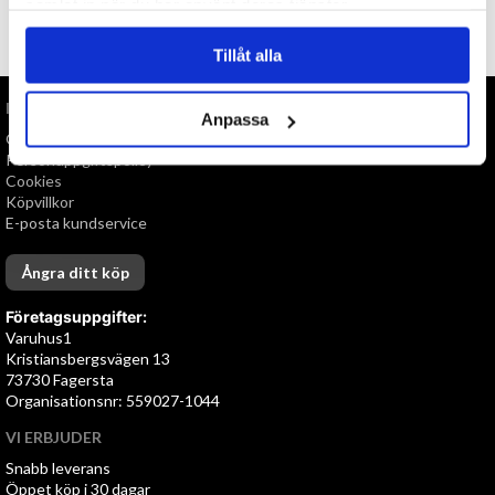
samlat in när du har använt deras tjänster.
TILL TOPPEN
Tillåt alla
INFORMATION
Anpassa
Om oss
Personuppgiftspolicy
Cookies
Köpvillkor
E-posta kundservice
Ångra ditt köp
Företagsuppgifter:
Varuhus1
Kristiansbergsvägen 13
73730 Fagersta
Organisationsnr: 559027-1044
VI ERBJUDER
Snabb leverans
Öppet köp i 30 dagar