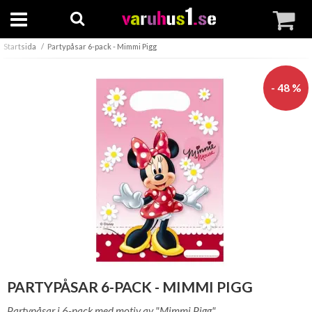
Startsida
Partypåsar 6-pack - Mimmi Pigg
- 48 %
PARTYPÅSAR 6-PACK - MIMMI PIGG
Partypåsar i 6-pack med motiv av "Mimmi Pigg".