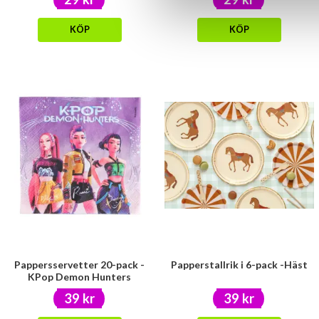
KÖP
KÖP
Pappersservetter 20-pack -
Papperstallrik i 6-pack -Häst
KPop Demon Hunters
39 kr
39 kr