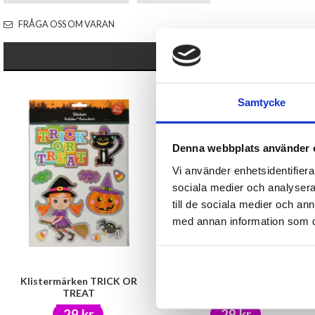
FRÅGA OSS OM VARAN
Samtycke
Denna webbplats använder 
Vi använder enhetsidentifierar
sociala medier och analysera 
till de sociala medier och a
med annan information som du 
Klistermärken TRICK OR
Pappersmuggar i 6-pack -
TREAT
Cirkus
29 kr
29 kr