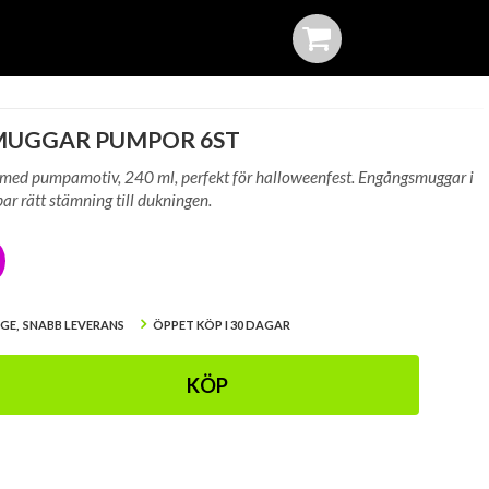
MUGGAR PUMPOR 6ST
ed pumpamotiv, 240 ml, perfekt för halloweenfest. Engångsmuggar i
r rätt stämning till dukningen.
IGE, SNABB LEVERANS
ÖPPET KÖP I 30 DAGAR
KÖP