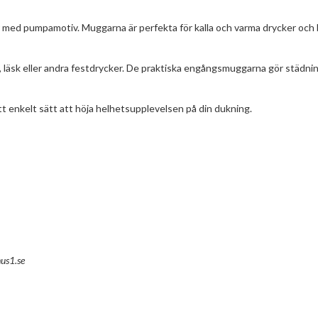
d pumpamotiv. Muggarna är perfekta för kalla och varma drycker och bi
t, läsk eller andra festdrycker. De praktiska engångsmuggarna gör städni
t enkelt sätt att höja helhetsupplevelsen på din dukning.
us1.se