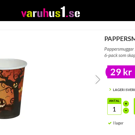
PAPPERS
Pappersmuggar m
6-pack som skapa
29 kr
LAGER I SVER
ANTAL
I lager