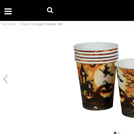
Startsida
Pappersmuggar Pumpor 6st