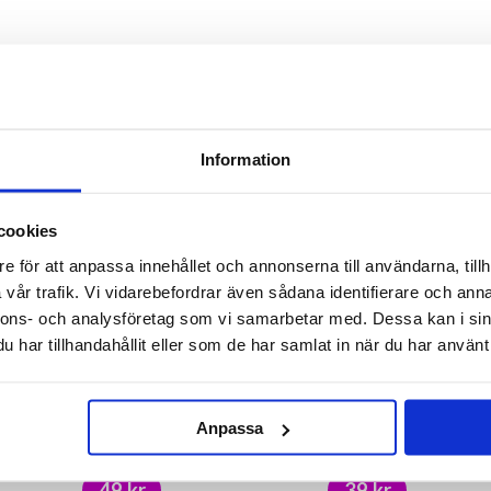
ANDRA KÖPTE OCKSÅ
Information
cookies
e för att anpassa innehållet och annonserna till användarna, tillh
vår trafik. Vi vidarebefordrar även sådana identifierare och anna
nnons- och analysföretag som vi samarbetar med. Dessa kan i sin
har tillhandahållit eller som de har samlat in när du har använt 
Anpassa
Badbomber i 3-pack - Galupy
Kortspel Finns i snön
unicorn
49 kr
39 kr