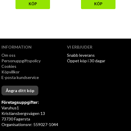
KÖP
KÖP
INFORMATION
VI ERBJUDER
Om oss
Snabb leverans
Personuppgiftspolicy
Öppet köp i 30 dagar
Cookies
Köpvillkor
E-posta kundservice
Ångra ditt köp
Företagsuppgifter:
Varuhus1
Kristiansbergsvägen 13
73730 Fagersta
Organisationsnr: 559027-1044