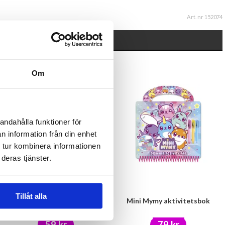
Art. nr 152074
Om
andahålla funktioner för
n information från din enhet
 tur kombinera informationen
deras tjänster.
Tillåt alla
Plåtburk "Coffee Shop"
Mini Mymy aktivitetsbok
59 kr
79 kr