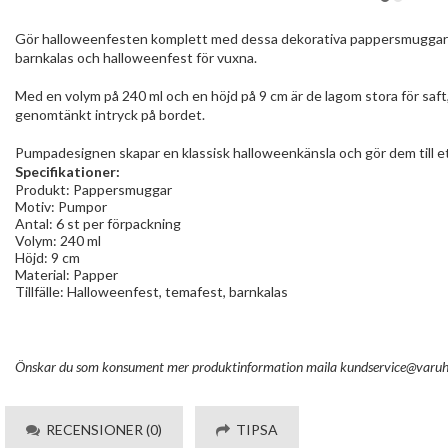
Gör halloweenfesten komplett med dessa dekorativa pappersmuggar me
barnkalas och halloweenfest för vuxna.
Med en volym på 240 ml och en höjd på 9 cm är de lagom stora för saf
genomtänkt intryck på bordet.
Pumpadesignen skapar en klassisk halloweenkänsla och gör dem till et
Specifikationer:
Produkt: Pappersmuggar
Motiv: Pumpor
Antal: 6 st per förpackning
Volym: 240 ml
Höjd: 9 cm
Material: Papper
Tillfälle: Halloweenfest, temafest, barnkalas
Önskar du som konsument mer produktinformation maila
kundservice@varuh
RECENSIONER (0)
TIPSA