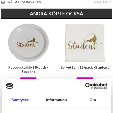
FRÅGA OSS OM VARAN
Art. nr 141167
ANDRA KÖPTE OCKSÅ
Papperstallrik i 8-pack -
Servetter i 16-pack -Student
Student
20 kr
20 kr
KÖP
KÖP
Samtycke
Information
Om