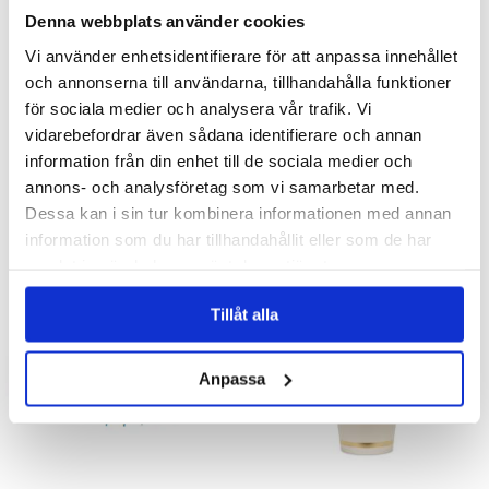
Denna webbplats använder cookies
Vi använder enhetsidentifierare för att anpassa innehållet
och annonserna till användarna, tillhandahålla funktioner
för sociala medier och analysera vår trafik. Vi
vidarebefordrar även sådana identifierare och annan
Kaffeservetter 16-pack -
Girlang -Student
information från din enhet till de sociala medier och
Student
annons- och analysföretag som vi samarbetar med.
20 kr
39 kr
Dessa kan i sin tur kombinera informationen med annan
information som du har tillhandahållit eller som de har
KÖP
KÖP
samlat in när du har använt deras tjänster.
Tillåt alla
Anpassa