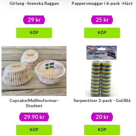
Girlang -Svenska flaggan
Pappersmuggar i 6-pack -Häst
29 kr
25 kr
KÖP
KÖP
Cupcake/Muffinsformar-
Serpentiner 2-pack - Gul/Blå
Student
29.90 kr
20 kr
KÖP
KÖP