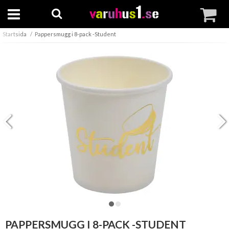
Startsida
Pappersmugg i 8-pack -Student
PAPPERSMUGG I 8-PACK -STUDENT