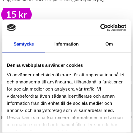
15 kr
LAGER I SVERIGE, SNABB LEVERANS
ÖPPET KÖP I 30 DAGAR
BEVAKA
Samtycke
Information
Om
Tillfälligt Slut
Preliminärt åter i lager: Okänt
Denna webbplats använder cookies
Pappersassietter 18cm set om 8-pack. OBS glöm ej välja färg.
Vi använder enhetsidentifierare för att anpassa innehållet
och annonserna till användarna, tillhandahålla funktioner
för sociala medier och analysera vår trafik. Vi
RECENSIONER (0)
vidarebefordrar även sådana identifierare och annan
information från din enhet till de sociala medier och
TIPSA
annons- och analysföretag som vi samarbetar med.
Dessa kan i sin tur kombinera informationen med annan
FRÅGA OSS OM VARAN
Art. nr 124898
information som du har tillhandahållit eller som de har
samlat in när du har använt deras tjänster.