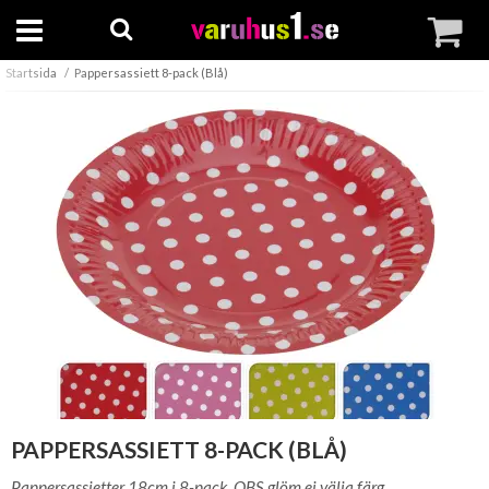
Startsida
Pappersassiett 8-pack (Blå)
PAPPERSASSIETT 8-PACK (BLÅ)
Pappersassietter 18cm i 8-pack. OBS glöm ej välja färg.