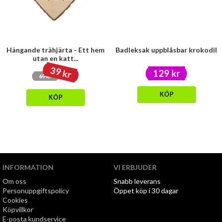
Hängande trähjärta - Ett hem
Badleksak uppblåsbar krokodil
utan en katt...
39 kr
129 kr
69 kr
KÖP
KÖP
INFORMATION
VI ERBJUDER
Om oss
Snabb leverans
Personuppgiftspolicy
Öppet köp i 30 dagar
Cookies
Köpvillkor
E-posta kundservice