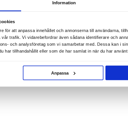
Information
cookies
e för att anpassa innehållet och annonserna till användarna, tillh
Kudde Spelkontroll
Presentförpackning strumpor -
vår trafik. Vi vidarebefordrar även sådana identifierare och anna
Cute cat in box
nnons- och analysföretag som vi samarbetar med. Dessa kan i sin
79 kr
129 kr
har tillhandahållit eller som de har samlat in när du har använt 
149 kr
KÖP
VÄLJ
Anpassa