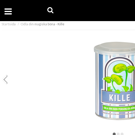
Startsida
Odla din magiska böna - Kille