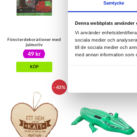
Samtycke
Denna webbplats använder 
Vi använder enhetsidentifierar
Fönsterdekorationer med
Strumpor med halkskydd - BEE
sociala medier och analysera 
julmotiv
HAPPY
till de sociala medier och a
49 kr
69 kr
med annan information som du 
KÖP
KÖP
- 43%