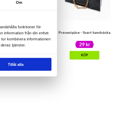
Om
andahålla funktioner för
Klämfigur - POOPER
Presentpåse - Svart handväska
n information från din enhet
 tur kombinera informationen
29 kr
29 kr
deras tjänster.
KÖP
KÖP
Tillåt alla