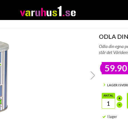
ODLA DIN
Odla din egna pe
står det Världens
59.90
LAGER I SVER
ANTAL
I lager