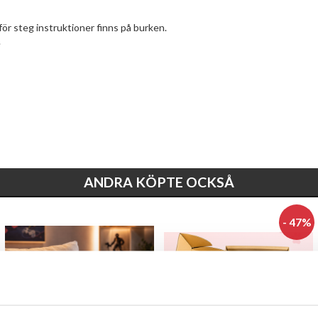
ör steg instruktioner finns på burken.
.
ANDRA KÖPTE OCKSÅ
- 47%