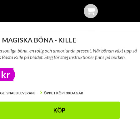
 MAGISKA BÖNA - KILLE
rsonliga böna, en rolig och annorlunda present. När bönan växt upp så
 Bästa Kille på bladet. Steg för steg instruktioner finns på burken.
 kr
IGE, SNABB LEVERANS
ÖPPET KÖP I 30 DAGAR
KÖP