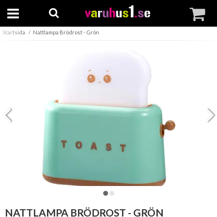
Startsida
Nattlampa Brödrost - Grön
NATTLAMPA BRÖDROST - GRÖN