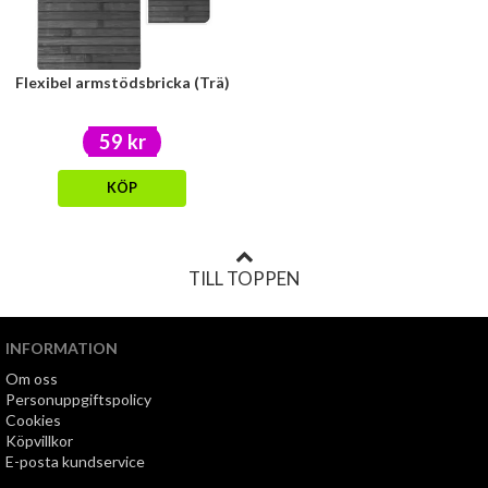
Flexibel armstödsbricka (Trä)
59 kr
KÖP
TILL TOPPEN
INFORMATION
Om oss
Personuppgiftspolicy
Cookies
Köpvillkor
E-posta kundservice