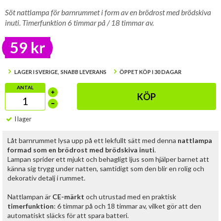
Söt nattlampa för barnrummet i form av en brödrost med brödskiva
inuti. Timerfunktion 6 timmar på / 18 timmar av.
59 kr
LAGER I SVERIGE, SNABB LEVERANS
ÖPPET KÖP I 30 DAGAR
ANTAL
KÖP
I lager
Låt barnrummet lysa upp på ett lekfullt sätt med denna
nattlampa
formad som en brödrost med brödskiva inuti
.
Lampan sprider ett mjukt och behagligt ljus som hjälper barnet att
känna sig trygg under natten, samtidigt som den blir en rolig och
dekorativ detalj i rummet.
Nattlampan är
CE-märkt
och utrustad med en praktisk
timerfunktion
: 6 timmar på och 18 timmar av, vilket gör att den
automatiskt släcks för att spara batteri.