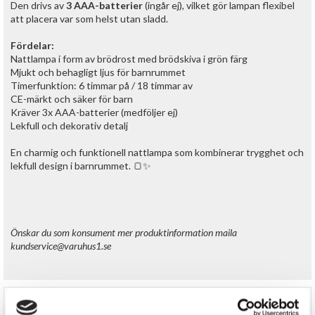
Den drivs av
3 AAA-batterier
(ingår ej), vilket gör lampan flexibel
att placera var som helst utan sladd.
Fördelar:
Nattlampa i form av brödrost med brödskiva i grön färg
Mjukt och behagligt ljus för barnrummet
Timerfunktion: 6 timmar på / 18 timmar av
CE-märkt och säker för barn
Kräver 3x AAA-batterier (medföljer ej)
Lekfull och dekorativ detalj
En charmig och funktionell nattlampa som kombinerar trygghet och
lekfull design i barnrummet. 🍞✨
Önskar du som konsument mer produktinformation maila
kundservice@varuhus1.se
RECENSIONER (0)