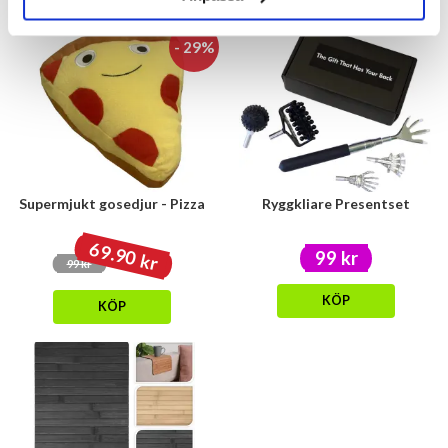
- 29%
Supermjukt gosedjur - Pizza
Ryggkliare Presentset
69.90 kr
99 kr
99 kr
KÖP
KÖP