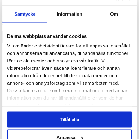
TIPSA
Samtycke
Information
Om
FRÅGA OSS OM VARAN
Art. nr 151479
Denna webbplats använder cookies
ANDRA KÖPTE OCKSÅ
Vi använder enhetsidentifierare för att anpassa innehållet
och annonserna till användarna, tillhandahålla funktioner
för sociala medier och analysera vår trafik. Vi
vidarebefordrar även sådana identifierare och annan
information från din enhet till de sociala medier och
annons- och analysföretag som vi samarbetar med.
Dessa kan i sin tur kombinera informationen med annan
information som du har tillhandahållit eller som de har
Ballonger 10-pack - Grattis
Istång
samlat in när du har använt deras tjänster.
20 kr
29 kr
Tillåt alla
KÖP
KÖP
Anpassa