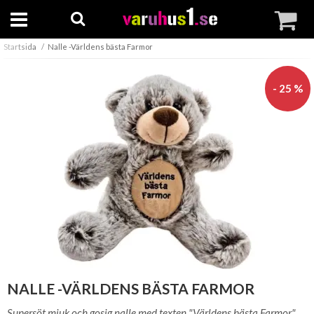
Startsida
Nalle -Världens bästa Farmor
- 25 %
NALLE -VÄRLDENS BÄSTA FARMOR
Supersöt mjuk och gosig nalle med texten "Världens bästa Farmor"