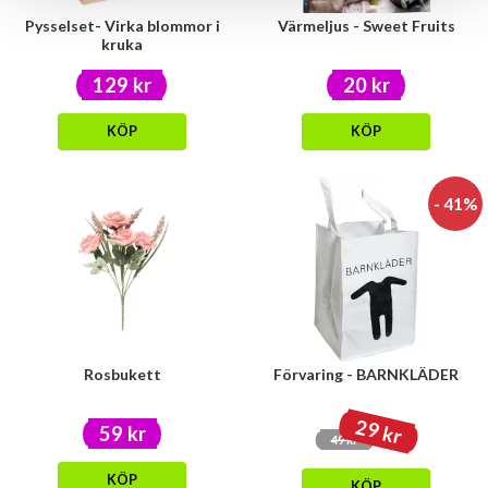
Pysselset- Virka blommor i
Värmeljus - Sweet Fruits
kruka
129 kr
20 kr
KÖP
KÖP
- 41%
Rosbukett
Förvaring - BARNKLÄDER
29 kr
59 kr
49 kr
KÖP
KÖP