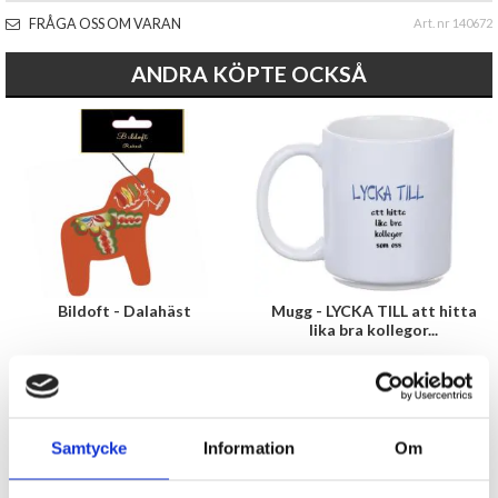
FRÅGA OSS OM VARAN
Art. nr 140672
ANDRA KÖPTE OCKSÅ
Bildoft - Dalahäst
Mugg - LYCKA TILL att hitta
lika bra kollegor...
15 kr
99 kr
KÖP
KÖP
Samtycke
Information
Om