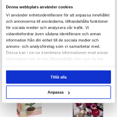
Denna webbplats använder cookies
Vi använder enhetsidentifierare för att anpassa innehållet
och annonserna till användarna, tillhandahålla funktioner
för sociala medier och analysera vår trafik. Vi
vidarebefordrar även sådana identifierare och annan
Nyckelring Husvagn
Disktrasa Rosor
information från din enhet till de sociala medier och
annons- och analysföretag som vi samarbetar med.
Dessa kan i sin tur kombinera informationen med annan
29 kr
29 kr
information som du har tillhandahållit eller som de har
samlat in när du har använt deras tjänster.
KÖP
KÖP
Tillåt alla
Anpassa