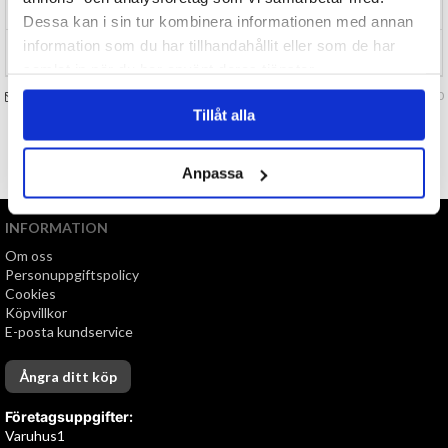
RECENSIONER (0)
Dessa kan i sin tur kombinera informationen med annan
information som du har tillhandahållit eller som de har
TIPSA
samlat in när du har använt deras tjänster.
FRÅGA OSS OM VARAN
Art. nr 146850
Tillåt alla
TILL TOPPEN
Anpassa
INFORMATION
Om oss
Personuppgiftspolicy
Cookies
Köpvillkor
E-posta kundservice
Ångra ditt köp
Företagsuppgifter:
Varuhus1