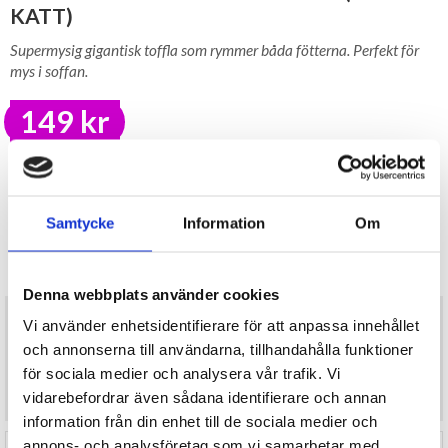
KATT)
Supermysig gigantisk toffla som rymmer båda fötterna. Perfekt för
mys i soffan.
149 kr
LAGER I SVERIGE, SNABB LEVERANS
ÖPPET KÖP I 30 DAGAR
BEVAKA
Samtycke
Information
Om
Tillfälligt Slut
Preliminärt åter i lager: Okänt
Denna webbplats använder cookies
Supermysig gigantisk toffla som rymmer båda fötterna. Perfekt för
Vi använder enhetsidentifierare för att anpassa innehållet
mys i soffan.
och annonserna till användarna, tillhandahålla funktioner
Mått: ca 31 x 36 cm
Material: 100% polyester
för sociala medier och analysera vår trafik. Vi
vidarebefordrar även sådana identifierare och annan
information från din enhet till de sociala medier och
annons- och analysföretag som vi samarbetar med.