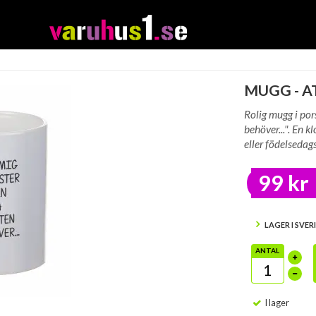
MUGG - A
Rolig mugg i por
behöver...". En 
eller födelsedag
99 kr
LAGER I SVER
ANTAL
I lager