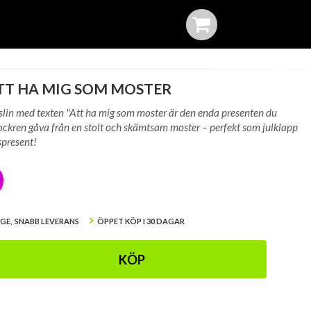
TT HA MIG SOM MOSTER
slin med texten "Att ha mig som moster är den enda presenten du
klockren gåva från en stolt och skämtsam moster – perfekt som julklapp
spresent!
IGE, SNABB LEVERANS
ÖPPET KÖP I 30 DAGAR
KÖP