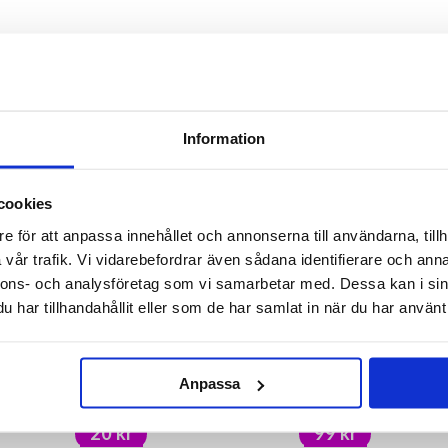
ANDRA KÖPTE OCKSÅ
Information
cookies
e för att anpassa innehållet och annonserna till användarna, tillh
vår trafik. Vi vidarebefordrar även sådana identifierare och anna
nnons- och analysföretag som vi samarbetar med. Dessa kan i sin
har tillhandahållit eller som de har samlat in när du har använt 
Anpassa
Ryggkliare
Muslinwrap Luftballong Rosa
2st
20 kr
99 kr