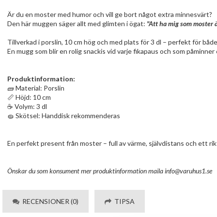
Är du en moster med humor och vill ge bort något extra minnesvärt?
Den här muggen säger allt med glimten i ögat:
"Att ha mig som moster 
Tillverkad i porslin, 10 cm hög och med plats för 3 dl – perfekt för både
En mugg som blir en rolig snackis vid varje fikapaus och som påminner
Produktinformation:
🧱 Material: Porslin
📏 Höjd: 10 cm
☕ Volym: 3 dl
🧽 Skötsel: Handdisk rekommenderas
En perfekt present från moster – full av värme, självdistans och ett rik
Önskar du som konsument mer produktinformation maila
info@varuhus1.se
RECENSIONER (0)
TIPSA