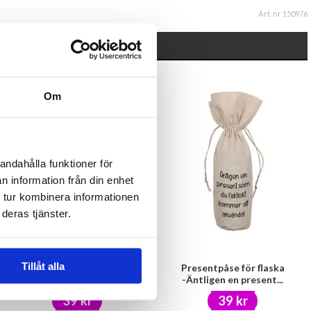
Art. nr 150976
Om
andahålla funktioner för
n information från din enhet
 tur kombinera informationen
deras tjänster.
Tillåt alla
Nyckelring -Fickpingis
Presentpåse för flaska
-Äntligen en present...
39 kr
39 kr