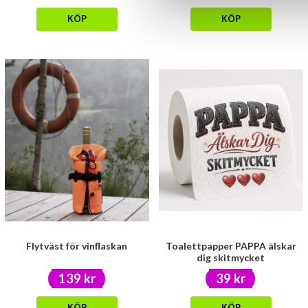
KÖP
KÖP
Flytväst för vinflaskan
Toalettpapper PAPPA älskar
dig skitmycket
139 kr
39 kr
KÖP
KÖP