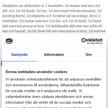
Modellera set. Allternativ nr 1 innehåller: 2st burkar med lera (1st
blå- och 1st röd burk), 1st sax, 1st hare (med mönsterstansare), 1st
kyckling (form), 1st lekplatta och 1st bäver på stock (kap). Alt nr 2
innehåller: 2st burkar med lera (1st lila- och 1st vit burk), 1st hund
(där man kan pressa ut lera), 1st sköldpadda (där man kan sätta dit
ben och huvud), 1st får (även här kan man pressa ut lera), 1st myrslok
och 1st lekplatta. Alternativ nr 3 innehåller: 2st burkar lera (1st röd-
och 1st grön burk), 1st kavel med havsmönster, 1st krabba med
mönster, 1st sjöhäst (med utskärare), 1st delfin (med mönster) och
1st lekplatta.
Samtycke
Information
Om
39 kr
Denna webbplats använder cookies
LAGER I SVERIGE, SNABB LEVERANS
ÖPPET KÖP I 30 DAGAR
Vi använder enhetsidentifierare för att anpassa innehållet
och annonserna till användarna, tillhandahålla funktioner
BEVAKA
för sociala medier och analysera vår trafik. Vi
vidarebefordrar även sådana identifierare och annan
Tillfälligt Slut
Preliminärt åter i lager: Okänt
information från din enhet till de sociala medier och