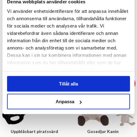
Denna webbplats använder cookies
Vi använder enhetsidentifierare för att anpassa innehållet
och annonserna till användarna, tillhandahålla funktioner
för sociala medier och analysera vår trafik. Vi
vidarebefordrar även sådana identifierare och annan
Batteridriven tågbana
Spionset
information från din enhet till de sociala medier och
99 kr
annons- och analysföretag som vi samarbetar med.
79 kr
129 kr
Dessa kan i sin tur kombinera informationen med annan
information som du har tillhandahållit eller som de har
KÖP
KÖP
samlat in när du har använt deras tjänster.
- 26%
- 17%
Tillåt alla
Anpassa
Uppblåsbart piratsvärd
Gosedjur Kanin