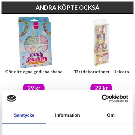
ANDRA KÖPTE OCKSÅ
Gör ditt egna godishalsband
Tårtdekorationer - Unicorn
29 kr
29 kr
KÖP
KÖP
Samtycke
Information
Om
- 23%