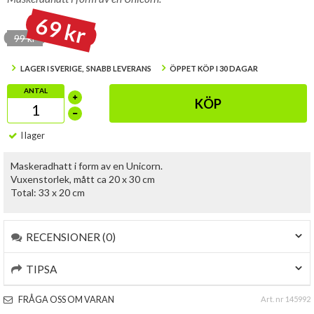
69 kr
99 kr
LAGER I SVERIGE, SNABB LEVERANS
ÖPPET KÖP I 30 DAGAR
ANTAL
KÖP
I lager
Maskeradhatt i form av en Unicorn.
Vuxenstorlek, mått ca 20 x 30 cm
Total: 33 x 20 cm
RECENSIONER (0)
TIPSA
FRÅGA OSS OM VARAN
Art. nr 145992