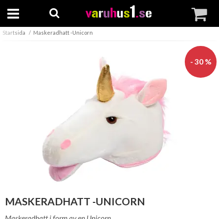
Startsida
Maskeradhatt -Unicorn
- 30 %
MASKERADHATT -UNICORN
Maskeradhatt i form av en Unicorn.