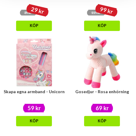
29 kr
99 kr
39 kr
119 kr
KÖP
KÖP
Skapa egna armband - Unicorn
Gosedjur - Rosa enhörning
59 kr
69 kr
KÖP
KÖP