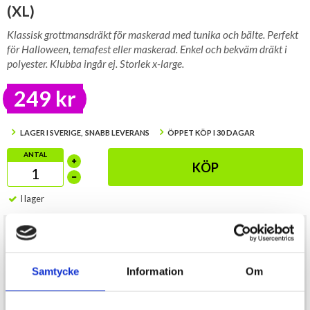
(XL)
Klassisk grottmansdräkt för maskerad med tunika och bälte. Perfekt
för Halloween, temafest eller maskerad. Enkel och bekväm dräkt i
polyester. Klubba ingår ej. Storlek x-large.
249 kr
LAGER I SVERIGE, SNABB LEVERANS
ÖPPET KÖP I 30 DAGAR
ANTAL
KÖP
I lager
Gå tillbaka till stenåldern med denna klassiska
grottmansdräkt
för maskerad
. Dräkten består av en enkel tunika och ett
matchande bälte som tillsammans skapar en tidstypisk och rolig
look för alla typer av maskeradfester, Halloween eller
Samtycke
Information
Om
temaevenemang.
Den är tillverkad i lätt och bekvämt polyester-material som gör den