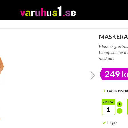
MASKERA
Klassisk grottma
temafest eller m
medium.
249 k
LAGER I SVER
ANTAL
I lager