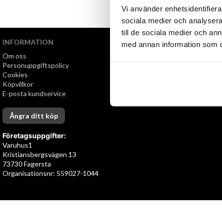
Vi använder enhetsidentifierar
sociala medier och analysera 
till de sociala medier och a
INFORMATION
VI ERBJUDER
med annan information som du 
Om oss
Snabb leverans
Personuppgiftspolicy
Öppet köp i 30 dagar
Cookies
Köpvillkor
E-posta kundservice
Ångra ditt köp
Företagsuppgifter:
Varuhus1
Kristiansbergsvägen 13
73730 Fagersta
Organisationsnr: 559027-1044