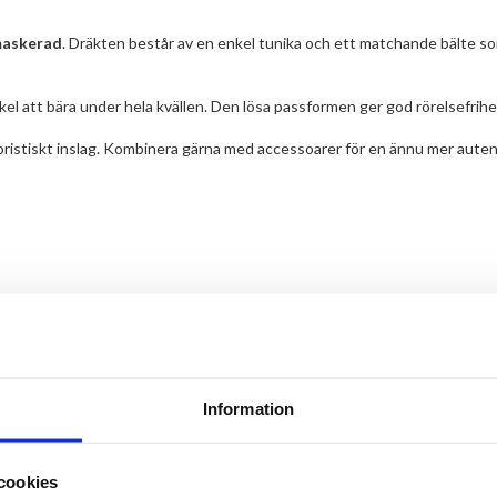
maskerad
. Dräkten består av en enkel tunika och ett matchande bälte som 
kel att bära under hela kvällen. Den lösa passformen ger god rörelsefrihe
moristiskt inslag. Kombinera gärna med accessoarer för en ännu mer aute
us1.se
Information
cookies