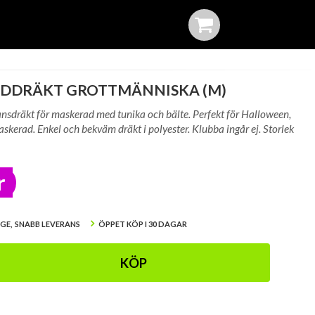
DDRÄKT GROTTMÄNNISKA (M)
nsdräkt för maskerad med tunika och bälte. Perfekt för Halloween,
askerad. Enkel och bekväm dräkt i polyester. Klubba ingår ej. Storlek
r
IGE, SNABB LEVERANS
ÖPPET KÖP I 30 DAGAR
KÖP