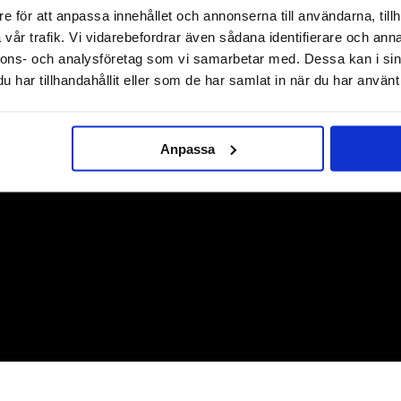
e för att anpassa innehållet och annonserna till användarna, tillh
TILL TOPPEN
vår trafik. Vi vidarebefordrar även sådana identifierare och anna
nnons- och analysföretag som vi samarbetar med. Dessa kan i sin
LEVERANS
BETALNING
har tillhandahållit eller som de har samlat in när du har använt 
Lager i Sverige
Leverans med Postnord
Anpassa