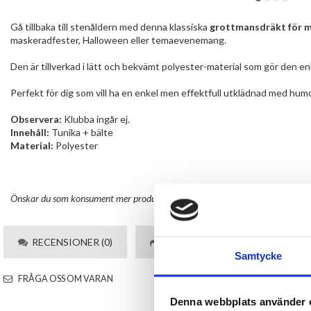
Gå tillbaka till stenåldern med denna klassiska
grottmansdräkt för 
maskeradfester, Halloween eller temaevenemang.
Den är tillverkad i lätt och bekvämt polyester-material som gör den en
Perfekt för dig som vill ha en enkel men effektfull utklädnad med hu
Observera:
Klubba ingår ej.
Innehåll:
Tunika + bälte
Material:
Polyester
Önskar du som konsument mer produktinformation maila
kundservice@varuh
RECENSIONER (0)
TIPSA
Samtycke
FRÅGA OSS OM VARAN
Denna webbplats använder 