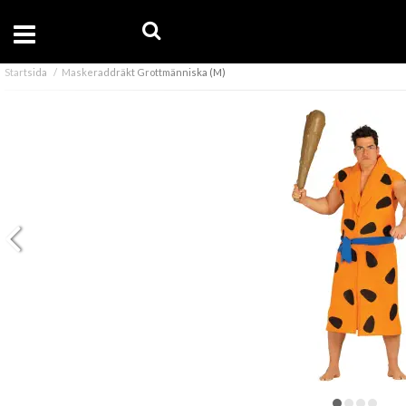
Startsida
Maskeraddräkt Grottmänniska (M)