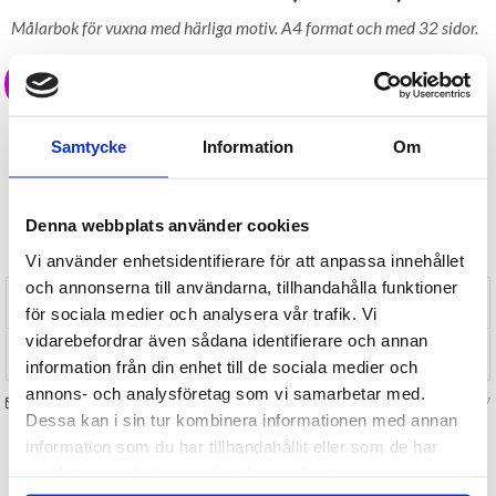
Målarbok för vuxna med härliga motiv. A4 format och med 32 sidor.
20 kr
LAGER I SVERIGE, SNABB LEVERANS
ÖPPET KÖP I 30 DAGAR
Samtycke
Information
Om
BEVAKA
Denna webbplats använder cookies
Tillfälligt Slut
Preliminärt åter i lager: Okänt
Vi använder enhetsidentifierare för att anpassa innehållet
och annonserna till användarna, tillhandahålla funktioner
RECENSIONER (0)
för sociala medier och analysera vår trafik. Vi
vidarebefordrar även sådana identifierare och annan
TIPSA
information från din enhet till de sociala medier och
annons- och analysföretag som vi samarbetar med.
FRÅGA OSS OM VARAN
Art. nr 130817
Dessa kan i sin tur kombinera informationen med annan
information som du har tillhandahållit eller som de har
samlat in när du har använt deras tjänster.
TILL TOPPEN