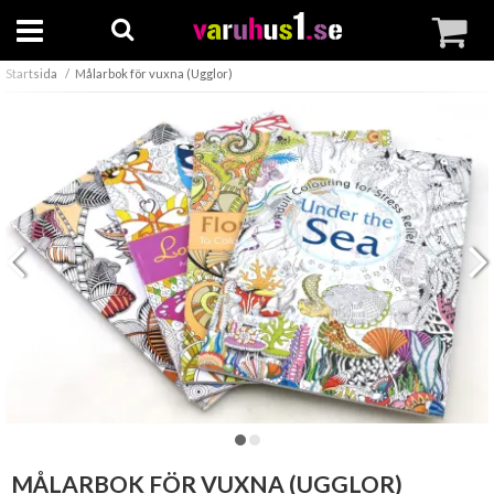
Startsida
Målarbok för vuxna (Ugglor)
MÅLARBOK FÖR VUXNA (UGGLOR)