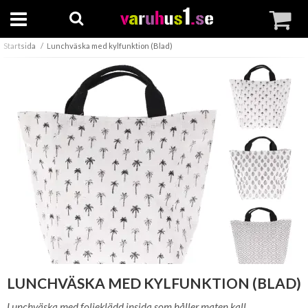
Startsida
Lunchväska med kylfunktion (Blad)
LUNCHVÄSKA MED KYLFUNKTION (BLAD)
Lunchväska med folieklädd insida som håller maten kall.