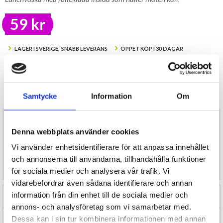
59 kr
LAGER I SVERIGE, SNABB LEVERANS
ÖPPET KÖP I 30 DAGAR
ANTAL
KÖP
Samtycke
Information
Om
I lager
Lunchväska med folieklädd insida som håller maten kall.
Mått ca 18x12x24 cm
Denna webbplats använder cookies
Materialet är bomull, polyetylen, polyester
Vi använder enhetsidentifierare för att anpassa innehållet
Önskar du som konsument mer produktinformation
och annonserna till användarna, tillhandahålla funktioner
maila
info@varuhus1.se
för sociala medier och analysera vår trafik. Vi
vidarebefordrar även sådana identifierare och annan
information från din enhet till de sociala medier och
RECENSIONER (0)
annons- och analysföretag som vi samarbetar med.
Dessa kan i sin tur kombinera informationen med annan
TIPSA