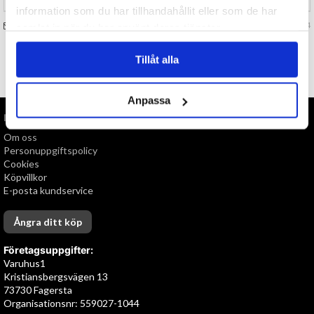
information som du har tillhandahållit eller som de har
FRÅGA OSS OM VARAN
Art. nr 149694
samlat in när du har använt deras tjänster.
Tillåt alla
TILL TOPPEN
Anpassa
INFORMATION
Om oss
Personuppgiftspolicy
Cookies
Köpvillkor
E-posta kundservice
Ångra ditt köp
Företagsuppgifter:
Varuhus1
Kristiansbergsvägen 13
73730 Fagersta
Organisationsnr: 559027-1044