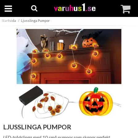
Startsida
Ljusslinga Pumpor
LJUSSLINGA PUMPOR
LED-trådslinga med 10 små pumpor som skapar perfekt