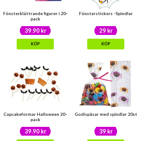
Fönsterklättrande figurer i 20-
Fönsterstickers -Spindlar
pack
39.90 kr
29 kr
KÖP
KÖP
Cupcakeformar Halloween 20-
Godispåsar med spindlar 20st
pack
39.90 kr
39 kr