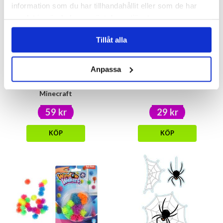
information som du har tillhandahållit eller som de har
samlat in när du har använt deras tjänster.
Tillåt alla
Anpassa
Fluffig anteckningsbok
Multifärgspenna Minecraft
Minecraft
59 kr
29 kr
KÖP
KÖP