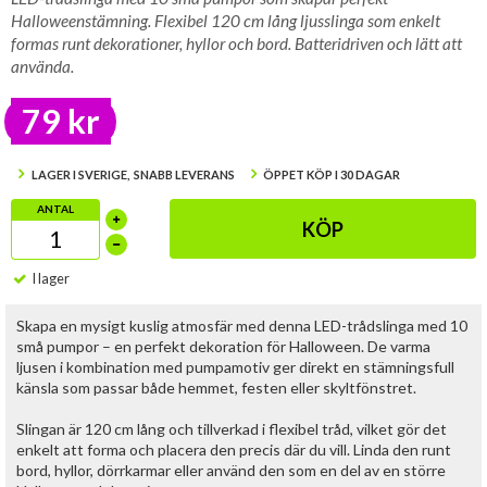
Halloweenstämning. Flexibel 120 cm lång ljusslinga som enkelt
formas runt dekorationer, hyllor och bord. Batteridriven och lätt att
använda.
79 kr
LAGER I SVERIGE, SNABB LEVERANS
ÖPPET KÖP I 30 DAGAR
ANTAL
KÖP
I lager
Skapa en mysigt kuslig atmosfär med denna LED-trådslinga med 10
små pumpor – en perfekt dekoration för Halloween. De varma
ljusen i kombination med pumpamotiv ger direkt en stämningsfull
känsla som passar både hemmet, festen eller skyltfönstret.
Slingan är 120 cm lång och tillverkad i flexibel tråd, vilket gör det
enkelt att forma och placera den precis där du vill. Linda den runt
bord, hyllor, dörrkarmar eller använd den som en del av en större