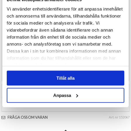
Med sin kompakta storlek på cirka 8 cm i diameter och 7 cm i höjd är
Vi använder enhetsidentifierare för att anpassa innehållet
den lätt att kombinera med annan halloween-dekoration.
och annonserna till användarna, tillhandahålla funktioner
Produkten är CE- och ROHS-märkt, vilket säkerställer att den
uppfyller gällande krav för säker användning.
för sociala medier och analysera vår trafik. Vi
vidarebefordrar även sådana identifierare och annan
En perfekt liten ljuskälla för att snabbt och enkelt höja
information från din enhet till de sociala medier och
halloweenstämningen i hemmet, på festen eller i
annons- och analysföretag som vi samarbetar med.
butiksutställningar.
Dessa kan i sin tur kombinera informationen med annan
information som du har tillhandahållit eller som de har
samlat in när du har använt deras tjänster.
Önskar du som konsument mer produktinformation maila
kundservice@varuhus1.se
Tillåt alla
RECENSIONER (0)
Anpassa
TIPSA
FRÅGA OSS OM VARAN
Art. nr 152067