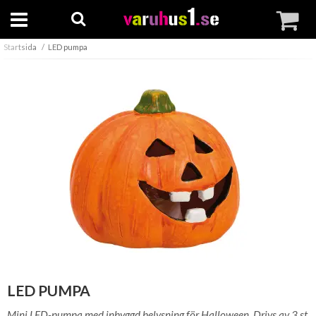
Startsida
LED pumpa
LED PUMPA
Mini LED-pumpa med inbyggd belysning för Halloween. Drivs av 3 st