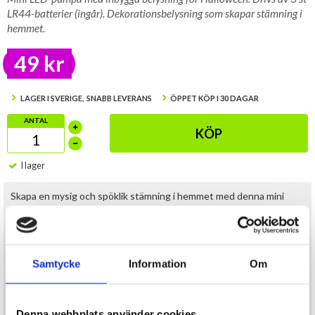
LR44-batterier (ingår). Dekorationsbelysning som skapar stämning i
hemmet.
49 kr
LAGER I SVERIGE, SNABB LEVERANS
ÖPPET KÖP I 30 DAGAR
ANTAL
KÖP
I lager
Skapa en mysig och spöklik stämning i hemmet med denna mini
LED-pumpa med inbyggd belysning. Den är en perfekt
dekorationsdetalj för halloween och passar lika bra i fönster, på
bordet eller som del av en större höst- och halloweenutsmyckning.
Pumpan är utrustad med inbyggd LED-belysning som ger ett varmt
Samtycke
Information
Om
och effektfullt sken i mörkret. Den drivs av 3 st LR44-batterier
(ingår), vilket gör den enkel att placera var som helst utan behov av
sladdar.
Denna webbplats använder cookies