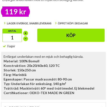
119 kr
LAGER I SVERIGE, SNABB LEVERANS
ÖPPET KÖP I 30 DAGAR
ANTAL
KÖP
I lager
Enfärgat underlakan med en mjuk och behaglig känsla.
Material: 100% Bomull
Konstruktion: 20x20/60x60, 120 TC
Storlek: 150x250 cm
Färg: Marinblå
Egenskaper: Passar madrassmått 80-90 cm
Typ: Underlakan för enkelsäng. 140 g/m²
Tvättråd: Maskintvätt 60° med tvättmedel. Ej blekmedel
Certifikationer: OEKO-TEX MADE IN GREEN