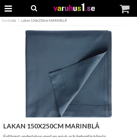
Startsida
Lakan 150x250cm MARINBLÅ
LAKAN 150X250CM MARINBLÅ
Enfärgat underlakan med en mjuk och behaglig känsla.