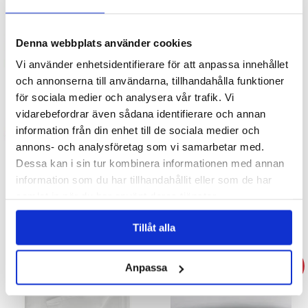
KÖP
KÖP
Denna webbplats använder cookies
Vi använder enhetsidentifierare för att anpassa innehållet
och annonserna till användarna, tillhandahålla funktioner
för sociala medier och analysera vår trafik. Vi
vidarebefordrar även sådana identifierare och annan
information från din enhet till de sociala medier och
annons- och analysföretag som vi samarbetar med.
Örngott 50x60cm GRÖN
Lakan 150x250cm SVART
Dessa kan i sin tur kombinera informationen med annan
information som du har tillhandahållit eller som de har
39 kr
119 kr
samlat in när du har använt deras tjänster.
KÖP
KÖP
Tillåt alla
- 33%
Anpassa