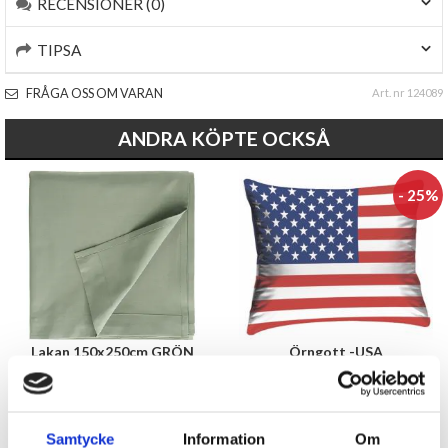
RECENSIONER (0)
TIPSA
FRÅGA OSS OM VARAN
Art. nr 124089
ANDRA KÖPTE OCKSÅ
- 25%
Lakan 150x250cm GRÖN
Örngott -USA
59 kr
119 kr
79 kr
Samtycke
Information
Om