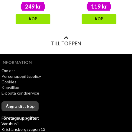
249 kr
119 kr
KÖP
KÖP
TILL TOPPEN
INFORMATION
Om oss
Personuppgiftspolicy
Cookies
Köpvillkor
E-posta kundservice
Ångra ditt köp
Företagsuppgifter:
Varuhus1
Kristiansbergsvägen 13