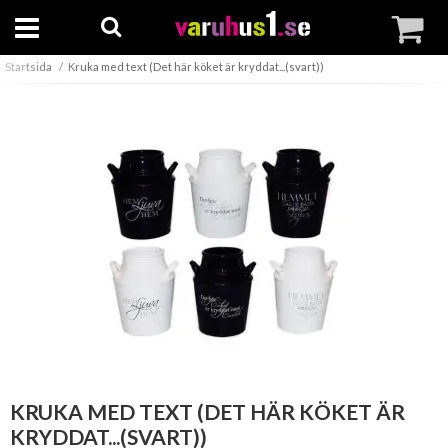
Startsida
Kruka med text (Det här köket är kryddat...(svart))
KRUKA MED TEXT (DET HÄR KÖKET ÄR
KRYDDAT...(SVART))