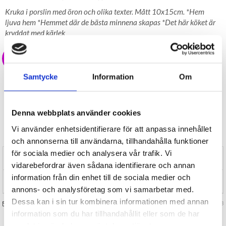
Kruka i porslin med öron och olika texter. Mått 10x15cm. *Hem
ljuva hem *Hemmet där de bästa minnena skapas *Det här köket är
kryddat med kärlek
20 kr
Samtycke
Information
Om
LAGER I SVERIGE, SNABB LEVERANS
ÖPPET KÖP I 30 DAGAR
BEVAKA
Denna webbplats använder cookies
Tillfälligt Slut
Vi använder enhetsidentifierare för att anpassa innehållet
Preliminärt åter i lager: Okänt
och annonserna till användarna, tillhandahålla funktioner
för sociala medier och analysera vår trafik. Vi
RECENSIONER (0)
vidarebefordrar även sådana identifierare och annan
information från din enhet till de sociala medier och
TIPSA
annons- och analysföretag som vi samarbetar med.
Dessa kan i sin tur kombinera informationen med annan
FRÅGA OSS OM VARAN
Art. nr 128143
information som du har tillhandahållit eller som de har
samlat in när du har använt deras tjänster.