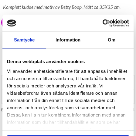
Komplett kudde med motiv av Betty Boop. Mått ca 35X35 cm.
79 kr
LAGER I SVERIGE, SNABB LEVERANS
ÖPPET KÖP I 30 DAGAR
Samtycke
Information
Om
BEVAKA
Denna webbplats använder cookies
Tillfälligt Slut
Preliminärt åter i lager: Okänt
Vi använder enhetsidentifierare för att anpassa innehållet
och annonserna till användarna, tillhandahålla funktioner
RECENSIONER (0)
för sociala medier och analysera vår trafik. Vi
vidarebefordrar även sådana identifierare och annan
TIPSA
information från din enhet till de sociala medier och
annons- och analysföretag som vi samarbetar med.
FRÅGA OSS OM VARAN
Art. nr 131271
Dessa kan i sin tur kombinera informationen med annan
information som du har tillhandahållit eller som de har
samlat in när du har använt deras tjänster.
TILL TOPPEN