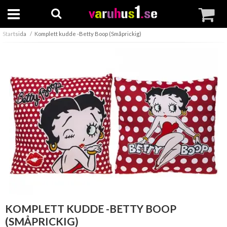
Startsida
Komplett kudde -Betty Boop (Småprickig)
KOMPLETT KUDDE -BETTY BOOP
(SMÅPRICKIG)