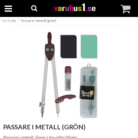
Startsida
Passare i metall (grön)
PASSARE I METALL (GRÖN)
Passare i metall. Finns i tre olika färger.