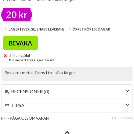
20 kr
LAGER I SVERIGE, SNABB LEVERANS
ÖPPET KÖP I 30 DAGAR
BEVAKA
Tillfälligt Slut
Preliminärt åter i lager: Okänt
Passare i metall. Finns i tre olika färger.
RECENSIONER (0)
TIPSA
FRÅGA OSS OM VARAN
Art. nr 126333