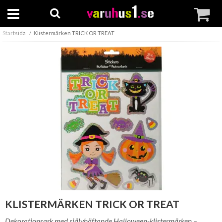
Startsida
Klistermärken TRICK OR TREAT
KLISTERMÄRKEN TRICK OR TREAT
Dekorationsark med självhäftande Halloween-klistermärken –