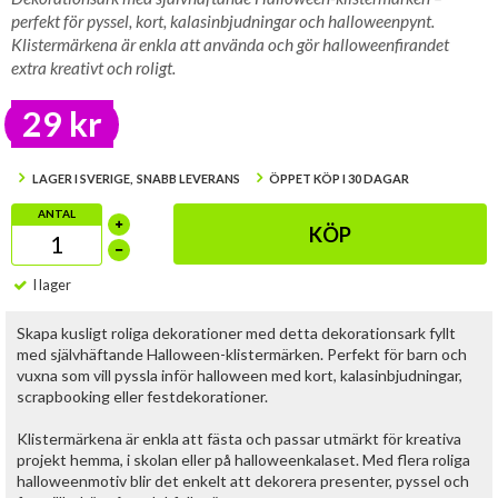
perfekt för pyssel, kort, kalasinbjudningar och halloweenpynt.
Klistermärkena är enkla att använda och gör halloweenfirandet
extra kreativt och roligt.
29 kr
LAGER I SVERIGE, SNABB LEVERANS
ÖPPET KÖP I 30 DAGAR
ANTAL
KÖP
I lager
Skapa kusligt roliga dekorationer med detta dekorationsark fyllt
med självhäftande Halloween-klistermärken. Perfekt för barn och
vuxna som vill pyssla inför halloween med kort, kalasinbjudningar,
scrapbooking eller festdekorationer.
Klistermärkena är enkla att fästa och passar utmärkt för kreativa
projekt hemma, i skolan eller på halloweenkalaset. Med flera roliga
halloweenmotiv blir det enkelt att dekorera presenter, pyssel och