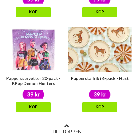
KÖP
KÖP
Pappersservetter 20-pack -
Papperstallrik i 6-pack - Häst
KPop Demon Hunters
39 kr
39 kr
KÖP
KÖP
TILL TOPPEN