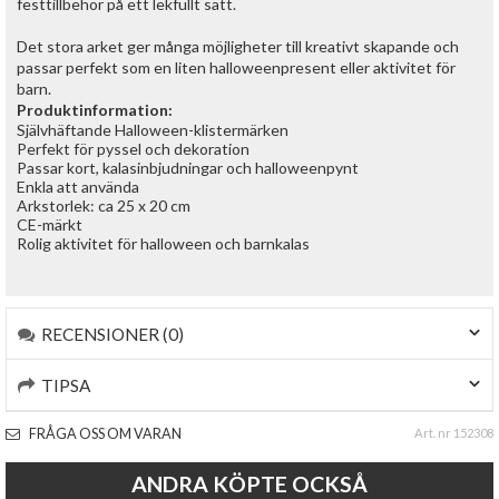
festtillbehör på ett lekfullt sätt.
Det stora arket ger många möjligheter till kreativt skapande och
passar perfekt som en liten halloweenpresent eller aktivitet för
barn.
Produktinformation:
Självhäftande Halloween-klistermärken
Perfekt för pyssel och dekoration
Passar kort, kalasinbjudningar och halloweenpynt
Enkla att använda
Arkstorlek: ca 25 x 20 cm
CE-märkt
Rolig aktivitet för halloween och barnkalas
RECENSIONER (0)
TIPSA
FRÅGA OSS OM VARAN
Art. nr 152308
ANDRA KÖPTE OCKSÅ