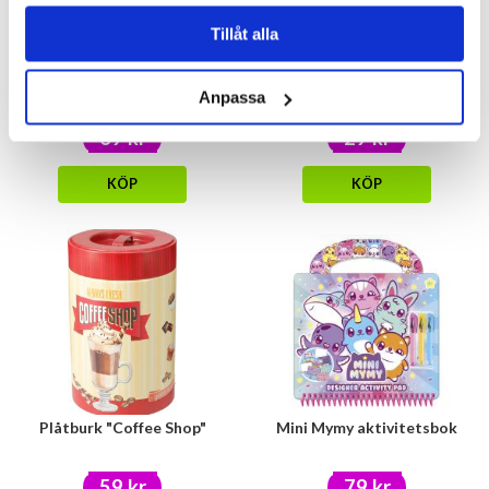
Tillåt alla
Kortspel Finns i snön
Pappersmuggar Pumpor 6st
Anpassa
39 kr
29 kr
KÖP
KÖP
Plåtburk "Coffee Shop"
Mini Mymy aktivitetsbok
59 kr
79 kr