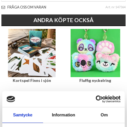
FRÅGA OSS OM VARAN
Art. nr 147364
ANDRA KÖPTE OCKSÅ
Kortspel Finns i sjön
Fluffig nyckelring
39 kr
39 kr
KÖP
KÖP
Samtycke
Information
Om