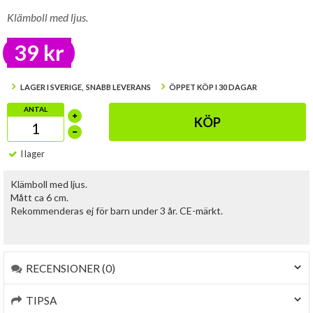
Klämboll med ljus.
39 kr
LAGER I SVERIGE, SNABB LEVERANS
ÖPPET KÖP I 30 DAGAR
ANTAL
KÖP
I lager
Klämboll med ljus.
Mått ca 6 cm.
Rekommenderas ej för barn under 3 år. CE-märkt.
RECENSIONER (0)
TIPSA