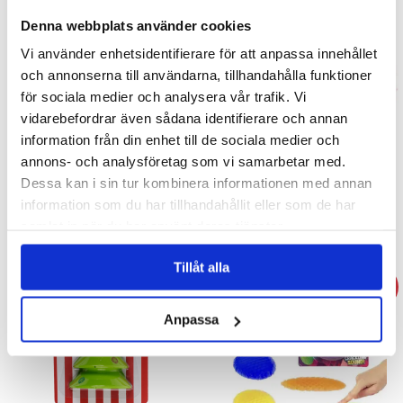
Denna webbplats använder cookies
Vi använder enhetsidentifierare för att anpassa innehållet
och annonserna till användarna, tillhandahålla funktioner
för sociala medier och analysera vår trafik. Vi
vidarebefordrar även sådana identifierare och annan
information från din enhet till de sociala medier och
Vattenspel med nyckering -
Unicorn badbomb med
Unicorn
överraskning
annons- och analysföretag som vi samarbetar med.
Dessa kan i sin tur kombinera informationen med annan
29 kr
59 kr
information som du har tillhandahållit eller som de har
samlat in när du har använt deras tjänster.
KÖP
KÖP
Tillåt alla
- 41%
- 26%
Anpassa