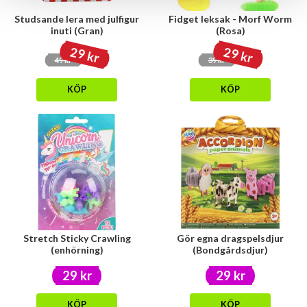
Studsande lera med julfigur
Fidget leksak - Morf Worm
inuti (Gran)
(Rosa)
29 kr
29 kr
49 kr
39 kr
KÖP
KÖP
Stretch Sticky Crawling
Gör egna dragspelsdjur
(enhörning)
(Bondgårdsdjur)
29 kr
29 kr
KÖP
KÖP